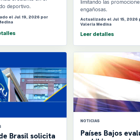
limitando las promocione
do deportivo.
engañosas.
ado el Jul 19, 2026 por
Actualizado el Jul 15, 2026 
Medina
Valeria Medina
etalles
Leer detalles
NOTICIAS
S
Países Bajos eval
e Brasil solicita