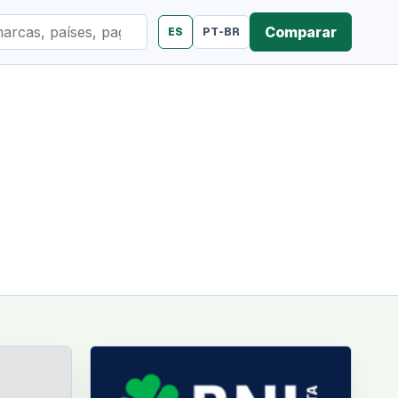
Comparar
ES
PT-BR