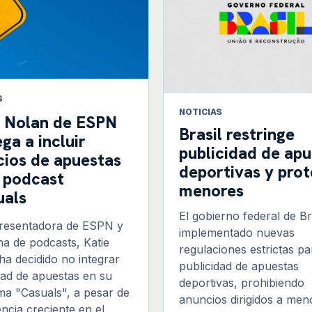
S
NOTICIAS
e Nolan de ESPN
Brasil restringe
ega a incluir
publicidad de ap
ios de apuestas
deportivas y prot
 podcast
menores
uals
El gobierno federal de Br
presentadora de ESPN y
implementado nuevas
ona de podcasts, Katie
regulaciones estrictas pa
ha decidido no integrar
publicidad de apuestas
dad de apuestas en su
deportivas, prohibiendo
a "Casuals", a pesar de
anuncios dirigidos a men
encia creciente en el