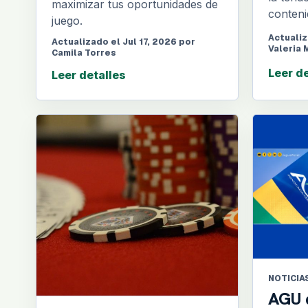
maximizar tus oportunidades de
conteni
juego.
Actualiz
Actualizado el Jul 17, 2026 por
Valeria 
Camila Torres
Leer d
Leer detalles
NOTICIA
AGU d