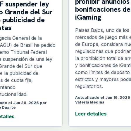
prohibir anuncios
F suspender ley
bonificaciones de
o Grande del Sur
iGaming
 publicidad de
stas
Países Bajos, uno de los
mercados de juego más e
acía General de la
de Europa, considera nu
AGU) de Brasil ha pedido
regulaciones que podrían
emo Tribunal Federal
la prohibición total de a
a suspensión de una ley
y bonificaciones de iGami
Grande del Sur que
como límites de depósit
ge la publicidad de
estrictos y mayores pod
s de cuota fija,
regulatorios.
ntando
tucionalidad.
Actualizado el Jun 19, 2026
Valeria Medina
ado el Jun 20, 2026 por
o Duarte
Leer detalles
etalles