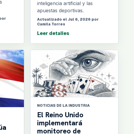
s
inteligencia artificial y las
apuestas deportivas.
por
Actualizado el Jul 6, 2026 por
Camila Torres
Leer detalles
NOTICIAS DE LA INDUSTRIA
El Reino Unido
implementará
úa
monitoreo de