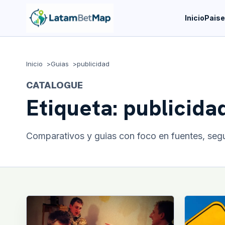
Inicio
Pais
Inicio
Guias
publicidad
CATALOGUE
Etiqueta:
publicida
Comparativos y guias con foco en fuentes, segu