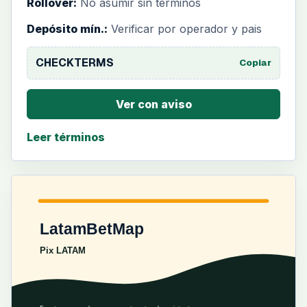
Rollover:
No asumir sin terminos
Depósito mín.:
Verificar por operador y pais
CHECKTERMS
Copiar
Ver con aviso
Leer términos