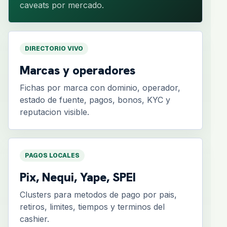
caveats por mercado.
DIRECTORIO VIVO
Marcas y operadores
Fichas por marca con dominio, operador,
estado de fuente, pagos, bonos, KYC y
reputacion visible.
PAGOS LOCALES
Pix, Nequi, Yape, SPEI
Clusters para metodos de pago por pais,
retiros, limites, tiempos y terminos del
cashier.