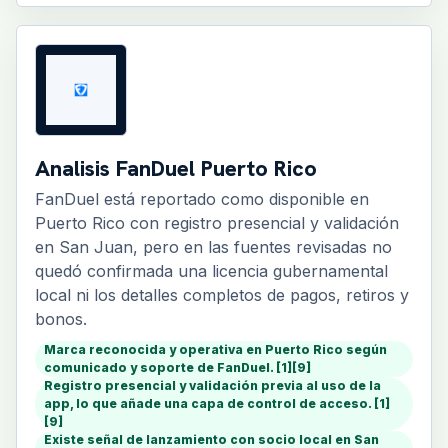
Analisis FanDuel Puerto Rico
FanDuel está reportado como disponible en
Puerto Rico con registro presencial y validación
en San Juan, pero en las fuentes revisadas no
quedó confirmada una licencia gubernamental
local ni los detalles completos de pagos, retiros y
bonos.
Marca reconocida y operativa en Puerto Rico según
comunicado y soporte de FanDuel. [1][9]
Registro presencial y validación previa al uso de la
app, lo que añade una capa de control de acceso. [1]
[9]
Existe señal de lanzamiento con socio local en San