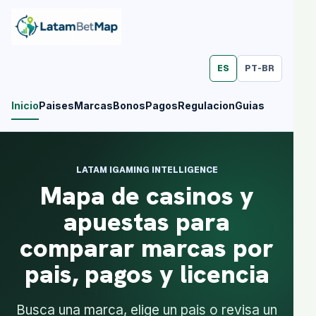
ES
PT-BR
Inicio
Paises
Marcas
Bonos
Pagos
Regulacion
Guias
LATAM IGAMING INTELLIGENCE
Mapa de casinos y
apuestas para
comparar marcas por
pais, pagos y licencia
Busca una marca, elige un pais o revisa un