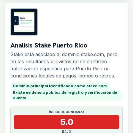
Analisis Stake Puerto Rico
Stake está asociado al dominio stake.com, pero
en los resultados provistos no se confirmó
autorización específica para Puerto Rico ni
condiciones locales de pagos, bonos o retiros.
Dominio principal identificado como stake.com.
Existe evidencia pública de registro y verificación de
cuenta.
ÍNDICE DE CONFIANZA
5.0
BAJO