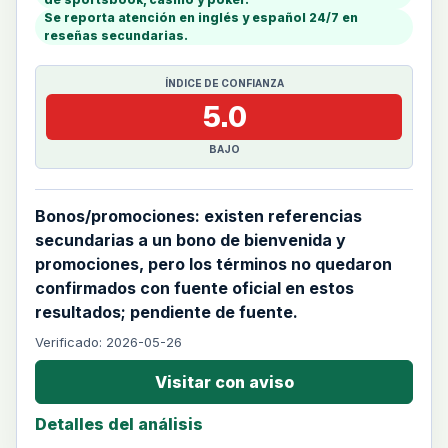
Se reporta atención en inglés y español 24/7 en
reseñas secundarias.
ÍNDICE DE CONFIANZA
5.0
BAJO
Bonos/promociones: existen referencias
secundarias a un bono de bienvenida y
promociones, pero los términos no quedaron
confirmados con fuente oficial en estos
resultados; pendiente de fuente.
Verificado: 2026-05-26
Visitar con aviso
Detalles del análisis