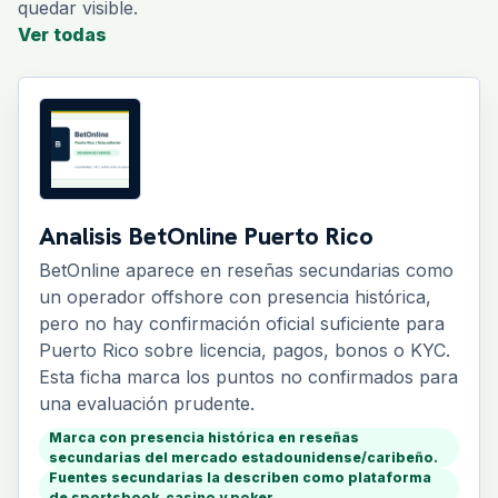
quedar visible.
Ver todas
Analisis BetOnline Puerto Rico
BetOnline aparece en reseñas secundarias como
un operador offshore con presencia histórica,
pero no hay confirmación oficial suficiente para
Puerto Rico sobre licencia, pagos, bonos o KYC.
Esta ficha marca los puntos no confirmados para
una evaluación prudente.
Marca con presencia histórica en reseñas
secundarias del mercado estadounidense/caribeño.
Fuentes secundarias la describen como plataforma
de sportsbook, casino y poker.