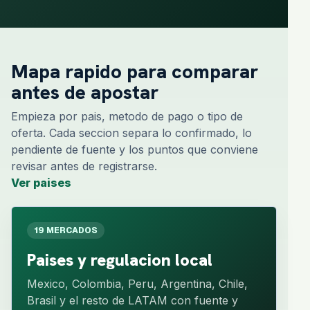
Mapa rapido para comparar
antes de apostar
Empieza por pais, metodo de pago o tipo de
oferta. Cada seccion separa lo confirmado, lo
pendiente de fuente y los puntos que conviene
revisar antes de registrarse.
Ver paises
19 MERCADOS
Paises y regulacion local
Mexico, Colombia, Peru, Argentina, Chile,
Brasil y el resto de LATAM con fuente y