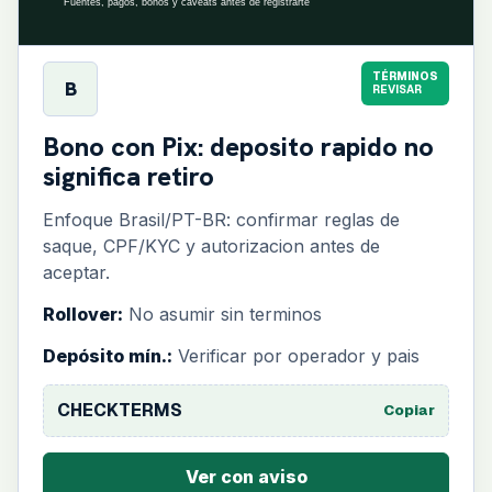
TÉRMINOS
B
REVISAR
Bono con Pix: deposito rapido no
significa retiro
Enfoque Brasil/PT-BR: confirmar reglas de
saque, CPF/KYC y autorizacion antes de
aceptar.
Rollover:
No asumir sin terminos
Depósito mín.:
Verificar por operador y pais
CHECKTERMS
Copiar
Ver con aviso