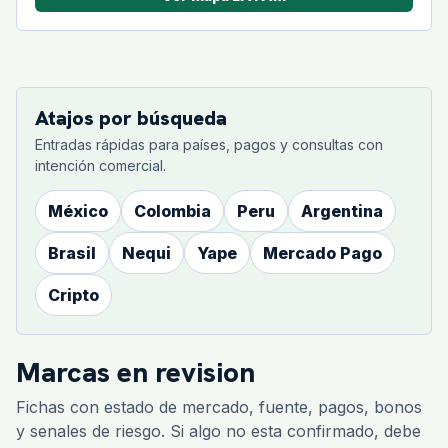
Atajos por búsqueda
Entradas rápidas para países, pagos y consultas con
intención comercial.
México
Colombia
Peru
Argentina
Brasil
Nequi
Yape
Mercado Pago
Cripto
Marcas en revision
Fichas con estado de mercado, fuente, pagos, bonos
y senales de riesgo. Si algo no esta confirmado, debe