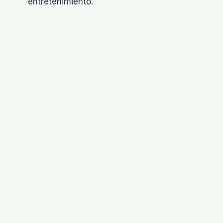
entretenimiento.