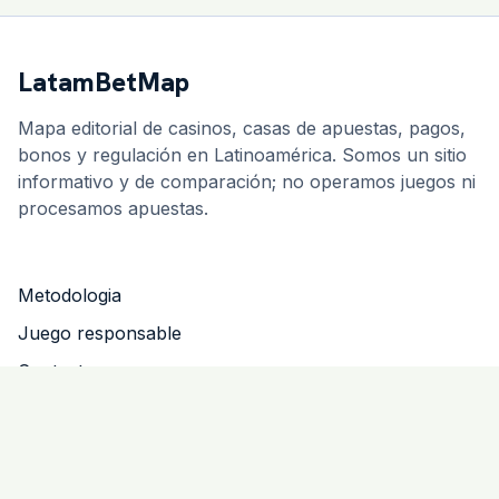
LatamBetMap
Mapa editorial de casinos, casas de apuestas, pagos,
bonos y regulación en Latinoamérica. Somos un sitio
informativo y de comparación; no operamos juegos ni
procesamos apuestas.
Metodologia
Juego responsable
Contacto
Brasil PT-BR