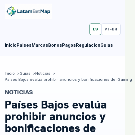
ES
PT-BR
Inicio
Paises
Marcas
Bonos
Pagos
Regulacion
Guias
Inicio
Guias
Noticias
Países Bajos evalúa prohibir anuncios y bonificaciones de iGaming
NOTICIAS
Países Bajos evalúa
prohibir anuncios y
bonificaciones de