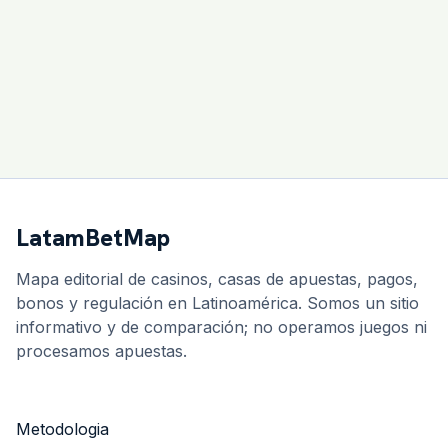
LatamBetMap
Mapa editorial de casinos, casas de apuestas, pagos,
bonos y regulación en Latinoamérica. Somos un sitio
informativo y de comparación; no operamos juegos ni
procesamos apuestas.
Metodologia