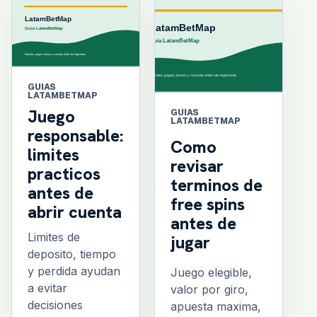
GUIAS
LATAMBETMAP
Juego
GUIAS
LATAMBETMAP
responsable:
Como
limites
revisar
practicos
terminos de
antes de
free spins
abrir cuenta
antes de
Limites de
jugar
deposito, tiempo
y perdida ayudan
Juego elegible,
a evitar
valor por giro,
decisiones
apuesta maxima,