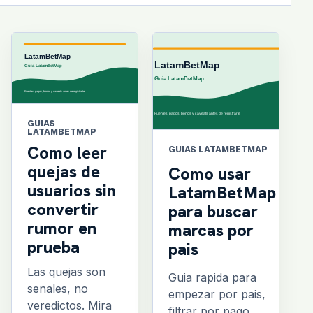
GUIAS
LATAMBETMAP
Como leer
GUIAS LATAMBETMAP
quejas de
Como usar
usuarios sin
LatamBetMap
convertir
para buscar
rumor en
marcas por
prueba
pais
Las quejas son
Guia rapida para
senales, no
empezar por pais,
veredictos. Mira
filtrar por pago,