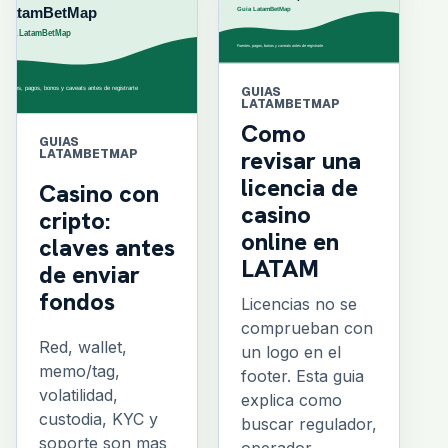
GUIAS
LATAMBETMAP
Como
GUIAS
revisar una
LATAMBETMAP
licencia de
Casino con
casino
cripto:
online en
claves antes
LATAM
de enviar
fondos
Licencias no se
comprueban con
Red, wallet,
un logo en el
memo/tag,
footer. Esta guia
volatilidad,
explica como
custodia, KYC y
buscar regulador,
soporte son mas