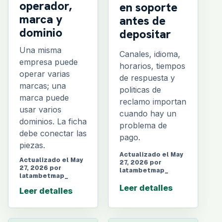
operador,
en soporte
marca y
antes de
dominio
depositar
Una misma
Canales, idioma,
empresa puede
horarios, tiempos
operar varias
de respuesta y
marcas; una
politicas de
marca puede
reclamo importan
usar varios
cuando hay un
dominios. La ficha
problema de
debe conectar las
pago.
piezas.
Actualizado el May
Actualizado el May
27, 2026 por
27, 2026 por
latambetmap_
latambetmap_
Leer detalles
Leer detalles