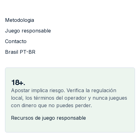
Metodologia
Juego responsable
Contacto
Brasil PT-BR
18+.
Apostar implica riesgo. Verifica la regulación
local, los términos del operador y nunca juegues
con dinero que no puedes perder.
Recursos de juego responsable