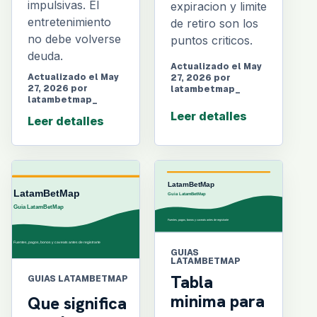
impulsivas. El
expiracion y limite
entretenimiento
de retiro son los
no debe volverse
puntos criticos.
deuda.
Actualizado el May
Actualizado el May
27, 2026 por
27, 2026 por
latambetmap_
latambetmap_
Leer detalles
Leer detalles
GUIAS
LATAMBETMAP
Tabla
GUIAS LATAMBETMAP
minima para
Que significa