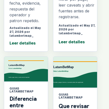
fecha, evidencia,
leer caveats y abrir
respuesta del
fuentes antes de
operador y
registrarse.
patron repetido.
Actualizado el May 27,
Actualizado el May
2026 por
27, 2026 por
latambetmap_
latambetmap_
Leer detalles
Leer detalles
GUIAS
LATAMBETMAP
GUIAS
Diferencia
LATAMBETMAP
entre
Que revisar