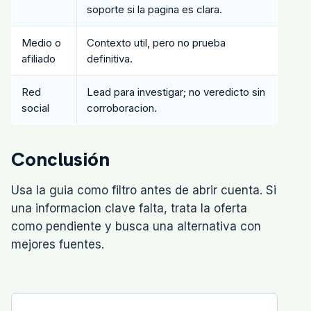
soporte si la pagina es clara.
Medio o
Contexto util, pero no prueba
afiliado
definitiva.
Red
Lead para investigar; no veredicto sin
social
corroboracion.
Conclusión
Usa la guia como filtro antes de abrir cuenta. Si
una informacion clave falta, trata la oferta
como pendiente y busca una alternativa con
mejores fuentes.