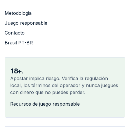
Metodologia
Juego responsable
Contacto
Brasil PT-BR
18+.
Apostar implica riesgo. Verifica la regulación
local, los términos del operador y nunca juegues
con dinero que no puedes perder.
Recursos de juego responsable