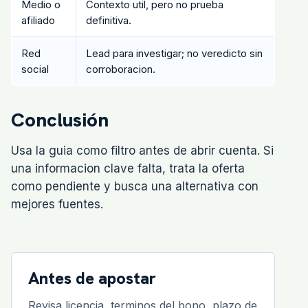
Medio o
Contexto util, pero no prueba
afiliado
definitiva.
Red
Lead para investigar; no veredicto sin
social
corroboracion.
Conclusión
Usa la guia como filtro antes de abrir cuenta. Si
una informacion clave falta, trata la oferta
como pendiente y busca una alternativa con
mejores fuentes.
Antes de apostar
Revisa licencia, terminos del bono, plazo de