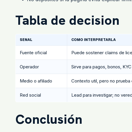
Tabla de decision
SENAL
COMO INTERPRETARLA
Fuente oficial
Puede sostener claims de lice
Operador
Sirve para pagos, bonos, KYC y
Medio o afiliado
Contexto util, pero no prueba d
Red social
Lead para investigar; no vered
Conclusión