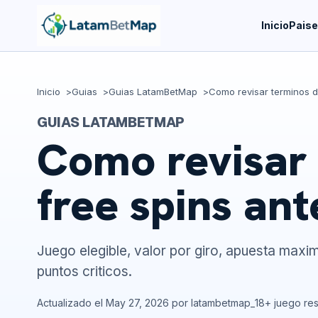
Inicio
Pais
Inicio
Guias
Guias LatamBetMap
Como revisar terminos d
GUIAS LATAMBETMAP
Como revisar
free spins ant
Juego elegible, valor por giro, apuesta maxima
puntos criticos.
Actualizado el May 27, 2026 por latambetmap_
18+ juego re