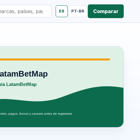
Comparar
ES
PT-BR