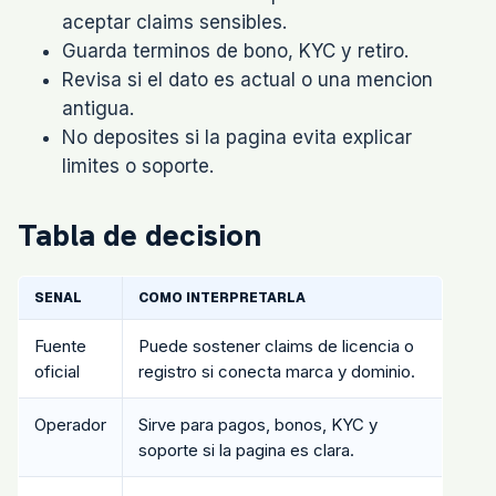
aceptar claims sensibles.
Guarda terminos de bono, KYC y retiro.
Revisa si el dato es actual o una mencion
antigua.
No deposites si la pagina evita explicar
limites o soporte.
Tabla de decision
SENAL
COMO INTERPRETARLA
Fuente
Puede sostener claims de licencia o
oficial
registro si conecta marca y dominio.
Operador
Sirve para pagos, bonos, KYC y
soporte si la pagina es clara.