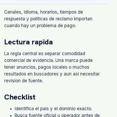
Canales, idioma, horarios, tiempos de
respuesta y politicas de reclamo importan
cuando hay un problema de pago.
Lectura rapida
La regla central es separar comodidad
comercial de evidencia. Una marca puede
tener anuncios, pagos locales o muchos
resultados en buscadores y aun asi necesitar
revision de fuente.
Checklist
Identifica el pais y el dominio exacto.
Busca fuente oficial u operador antes de