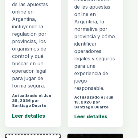
de las apuestas
de las apuestas
online en
online en
Argentina,
Argentina, la
incluyendo la
normativa por
regulación por
provincia y cómo
provincias, los
identificar
organismos de
operadores
control y qué
legales y seguros
buscar en un
para una
operador legal
experiencia de
para jugar de
juego
forma segura.
responsable.
Actualizado el Jun
Actualizado el Jun
28, 2026 por
13, 2026 por
Santiago Duarte
Santiago Duarte
Leer detalles
Leer detalles