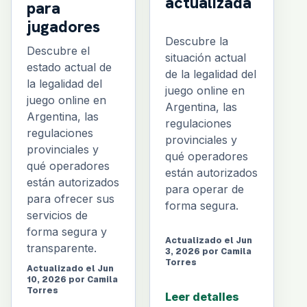
actualizada
para
jugadores
Descubre la
Descubre el
situación actual
estado actual de
de la legalidad del
la legalidad del
juego online en
juego online en
Argentina, las
Argentina, las
regulaciones
regulaciones
provinciales y
provinciales y
qué operadores
qué operadores
están autorizados
están autorizados
para operar de
para ofrecer sus
forma segura.
servicios de
forma segura y
Actualizado el Jun
transparente.
3, 2026 por Camila
Torres
Actualizado el Jun
10, 2026 por Camila
Torres
Leer detalles