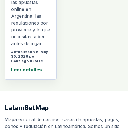
las apuestas
online en
Argentina, las
regulaciones por
provincia y lo que
necesitas saber
antes de jugar.
Actualizado el May
30, 2026 por
Santiago Duarte
Leer detalles
LatamBetMap
Mapa editorial de casinos, casas de apuestas, pagos,
bonos y regulación en Latinoamérica. Somos un sitio