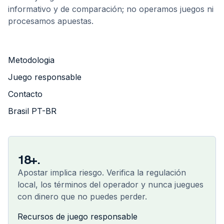
informativo y de comparación; no operamos juegos ni
procesamos apuestas.
Metodologia
Juego responsable
Contacto
Brasil PT-BR
18+.
Apostar implica riesgo. Verifica la regulación
local, los términos del operador y nunca juegues
con dinero que no puedes perder.
Recursos de juego responsable