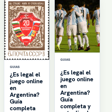
GUIAS
GUIAS
¿Es legal el
¿Es legal el
juego online
juego online
en
en
Argentina?
Argentina?
Guía
Guía
completa y
completa