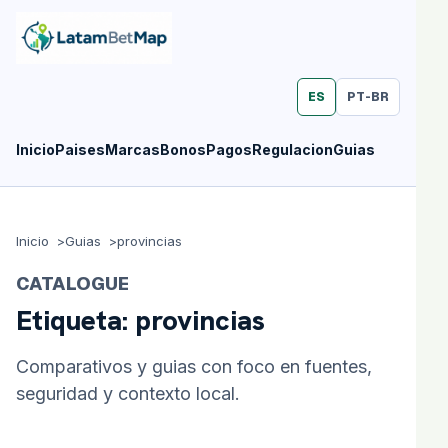
ES
PT-BR
Inicio
Paises
Marcas
Bonos
Pagos
Regulacion
Guias
Inicio
Guias
provincias
CATALOGUE
Etiqueta:
provincias
Comparativos y guias con foco en fuentes,
seguridad y contexto local.