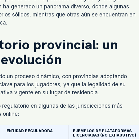
ión ha generado un panorama diverso, donde algunas
rios sólidos, mientras que otras aún se encuentran en
ca.
orio provincial: un
 evolución
sido un proceso dinámico, con provincias adoptando
clave para los jugadores, ya que la legalidad de su
tiva vigente en su lugar de residencia.
 regulatorio en algunas de las jurisdicciones más
 online:
ENTIDAD REGULADORA
EJEMPLOS DE PLATAFORMAS
LICENCIADAS (NO EXHAUSTIVO)