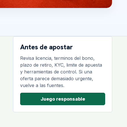
Antes de apostar
Revisa licencia, terminos del bono,
plazo de retiro, KYC, limite de apuesta
y herramientas de control. Si una
oferta parece demasiado urgente,
vuelve a las fuentes.
Juego responsable