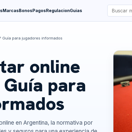
Buscar
es
Marcas
Bonos
Pagos
Regulacion
Guias
marcas
a? Guía para jugadores informados
tar online
 Guía para
formados
online en Argentina, la normativa por
les y seguros para una experiencia de