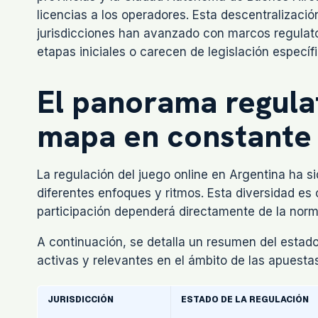
licencias a los operadores. Esta descentralizac
jurisdicciones han avanzado con marcos regulato
etapas iniciales o carecen de legislación específi
El panorama regulat
mapa en constante
La regulación del juego online en Argentina ha 
diferentes enfoques y ritmos. Esta diversidad es 
participación dependerá directamente de la norma
A continuación, se detalla un resumen del estado
activas y relevantes en el ámbito de las apuestas
JURISDICCIÓN
ESTADO DE LA REGULACIÓN