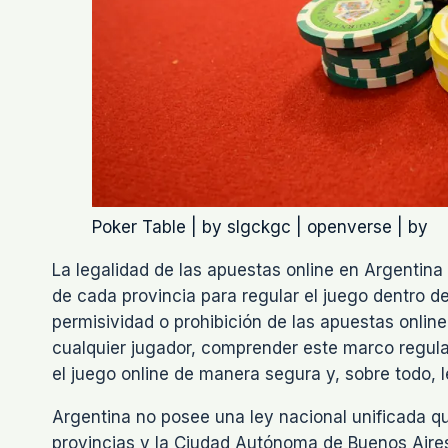
Poker Table | by slgckgc | openverse | by
La legalidad de las apuestas online en Argentina
de cada provincia para regular el juego dentro de
permisividad o prohibición de las apuestas online 
cualquier jugador, comprender este marco regulat
el juego online de manera segura y, sobre todo, l
Argentina no posee una ley nacional unificada qu
provincias y la Ciudad Autónoma de Buenos Aires 