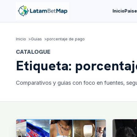
Inicio
Pais
Inicio
Guias
porcentaje de pago
CATALOGUE
Etiqueta:
porcentaj
Comparativos y guias con foco en fuentes, segu