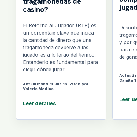
tragamonedas de
juga
casino?
El Retorno al Jugador (RTP) es
Descubr
un porcentaje clave que indica
tragam
la cantidad de dinero que una
y por q
tragamoneda devuelve a los
para en
jugadores a lo largo del tiempo.
de gana
Entenderlo es fundamental para
elegir dónde jugar.
Actualiz
Camila T
Actualizado el Jun 16, 2026 por
Valeria Medina
Leer d
Leer detalles