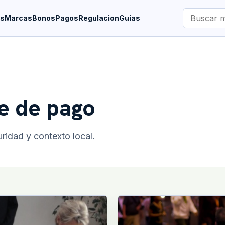
Buscar
es
Marcas
Bonos
Pagos
Regulacion
Guias
marcas
e de pago
ridad y contexto local.