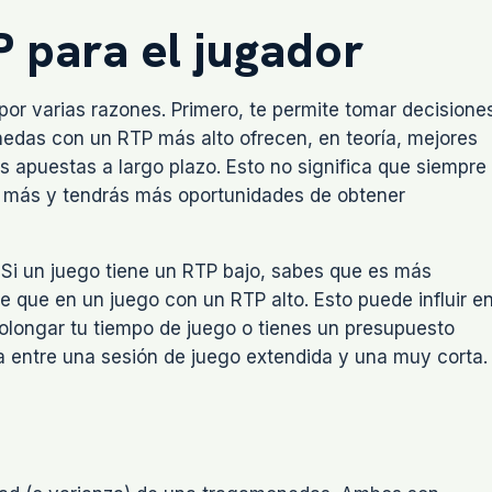
 para el jugador
or varias razones. Primero, te permite tomar decisione
edas con un RTP más alto ofrecen, en teoría, mejores
s apuestas a largo plazo. Esto no significa que siempre
á más y tendrás más oportunidades de obtener
 Si un juego tiene un RTP bajo, sabes que es más
 que en un juego con un RTP alto. Esto puede influir e
rolongar tu tiempo de juego o tienes un presupuesto
ia entre una sesión de juego extendida y una muy corta.