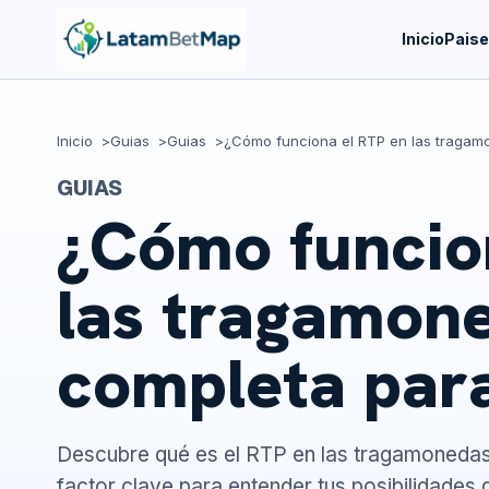
Inicio
Pais
Inicio
Guias
Guias
¿Cómo funciona el RTP en las tragam
GUIAS
¿Cómo funcio
las tragamon
completa par
Descubre qué es el RTP en las tragamonedas
factor clave para entender tus posibilidades 