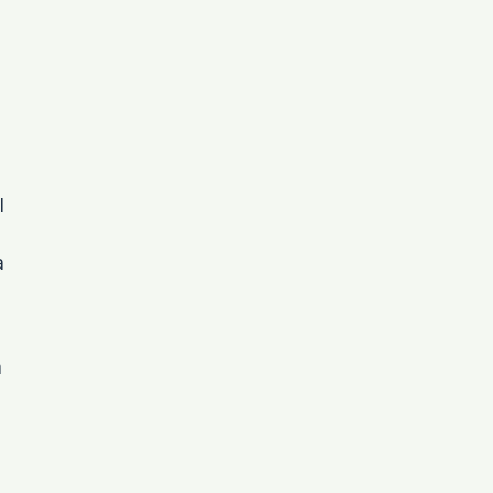
l
a
a