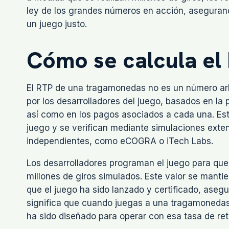
ley de los grandes números en acción, aseguran
un juego justo.
Cómo se calcula el
El RTP de una tragamonedas no es un número arbit
por los desarrolladores del juego, basados en l
así como en los pagos asociados a cada una. Esto
juego y se verifican mediante simulaciones exten
independientes, como eCOGRA o iTech Labs.
Los desarrolladores programan el juego para que 
millones de giros simulados. Este valor se mantie
que el juego ha sido lanzado y certificado, asegu
significa que cuando juegas a una tragamonedas
ha sido diseñado para operar con esa tasa de ret