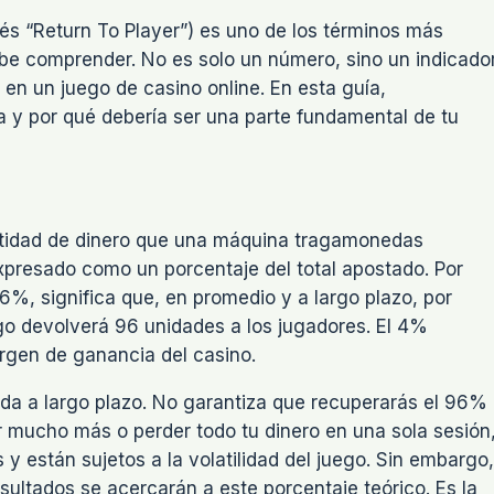
lés “Return To Player”) es uno de los términos más
e comprender. No es solo un número, sino un indicado
r en un juego de casino online. En esta guía,
 y por qué debería ser una parte fundamental de tu
antidad de dinero que una máquina tragamonedas
expresado como un porcentaje del total apostado. Por
%, significa que, en promedio y a largo plazo, por
go devolverá 96 unidades a los jugadores. El 4%
argen de ganancia del casino.
da a largo plazo. No garantiza que recuperarás el 96%
r mucho más o perder todo tu dinero en una sola sesión
 y están sujetos a la volatilidad del juego. Sin embargo,
esultados se acercarán a este porcentaje teórico. Es la