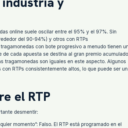
industria y
das online suele oscilar entre el 95% y el 97%. Sin
rededor del 90-94%) y otros con RTPs
s tragamonedas con bote progresivo a menudo tienen u
e de cada apuesta se destina al gran premio acumulado
las tragamonedas son iguales en este aspecto. Algunos
s con RTPs consistentemente altos, lo que puede ser un
e el RTP
rtante desmentir:
quier momento”: Falso. El RTP está programado en el