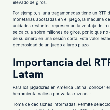
elevado de giros.
Por ejemplo, si una tragamonedas tiene un RTP de
monetarias apostadas en el juego, la máquina de
unidades restantes representan la ventaja de la
se calcula sobre millones de giros, por lo que no
de su dinero en una sesión corta. Este valor esta
generosidad de un juego a largo plazo.
Importancia del RT
Latam
Para los jugadores en América Latina, conocer e
herramienta valiosa por varias razones:
Toma de decisiones informadas: Permite selecci