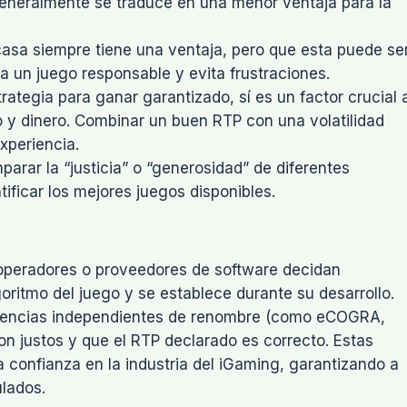
generalmente se traduce en una menor ventaja para la
casa siempre tiene una ventaja, pero que esta puede se
 un juego responsable y evita frustraciones.
ategia para ganar garantizado, sí es un factor crucial 
po y dinero. Combinar un buen RTP con una volatilidad
xperiencia.
arar la “justicia” o “generosidad” de diferentes
ficar los mejores juegos disponibles.
operadores o proveedores de software decidan
oritmo del juego y se establece durante su desarrollo.
agencias independientes de renombre (como eCOGRA,
on justos y que el RTP declarado es correcto. Estas
la confianza en la industria del iGaming, garantizando a
ulados.