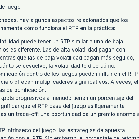
 de juego
onedas, hay algunos aspectos relacionados que los
namente cómo funciona el RTP en la práctica:
latilidad puede tener un RTP similar a una de baja
mios es diferente. Las de alta volatilidad pagan con
ntras que las de baja volatilidad pagan más seguido,
ánto se devuelve, la volatilidad te dice cómo.
ificación dentro de los juegos pueden influir en el RTP
ia o ofrecen multiplicadores significativos. A veces, el
as de bonificación.
kpots progresivos a menudo tienen un porcentaje del
ignificar que el RTP base del juego es ligeramente
o es un trade-off: una oportunidad de un premio enorme 
 intrínseco del juego, las estrategias de apuesta
lación con el RTP. Sin embargo, el porcentaje de retorn