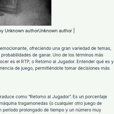
| by Unknown authorUnknown author |
 emocionante, ofreciendo una gran variedad de temas,
s probabilidades de ganar. Uno de los términos más
ocer es el RTP, o Retorno al Jugador. Entender qué es y
riencia de juego, permitiéndote tomar decisiones más
 traduce como “Retorno al Jugador”. Es un porcentaje
a máquina tragamonedas (o cualquier otro juego de
 un período prolongado de tiempo y un número muy