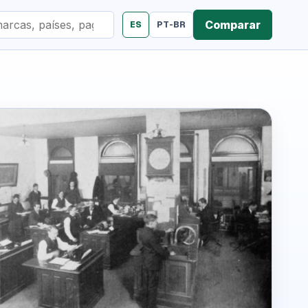
Comparar
ES
PT-BR