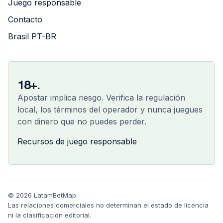
Juego responsable
Contacto
Brasil PT-BR
18+.
Apostar implica riesgo. Verifica la regulación
local, los términos del operador y nunca juegues
con dinero que no puedes perder.
Recursos de juego responsable
© 2026 LatamBetMap.
Las relaciones comerciales no determinan el estado de licencia
ni la clasificación editorial.