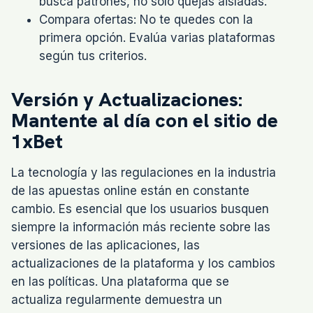
busca patrones, no solo quejas aisladas.
Compara ofertas: No te quedes con la
primera opción. Evalúa varias plataformas
según tus criterios.
Versión y Actualizaciones:
Mantente al día con el sitio de
1xBet
La tecnología y las regulaciones en la industria
de las apuestas online están en constante
cambio. Es esencial que los usuarios busquen
siempre la información más reciente sobre las
versiones de las aplicaciones, las
actualizaciones de la plataforma y los cambios
en las políticas. Una plataforma que se
actualiza regularmente demuestra un