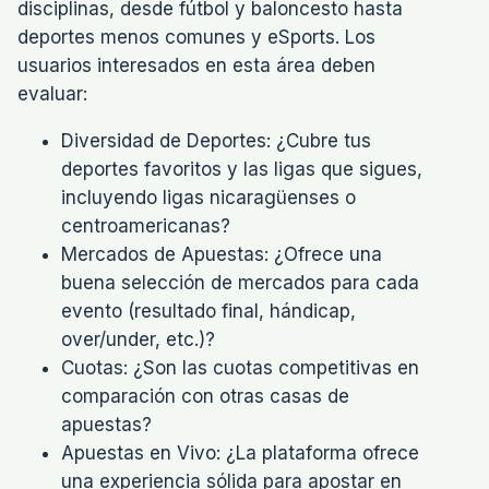
disciplinas, desde fútbol y baloncesto hasta
deportes menos comunes y eSports. Los
usuarios interesados en esta área deben
evaluar:
Diversidad de Deportes: ¿Cubre tus
deportes favoritos y las ligas que sigues,
incluyendo ligas nicaragüenses o
centroamericanas?
Mercados de Apuestas: ¿Ofrece una
buena selección de mercados para cada
evento (resultado final, hándicap,
over/under, etc.)?
Cuotas: ¿Son las cuotas competitivas en
comparación con otras casas de
apuestas?
Apuestas en Vivo: ¿La plataforma ofrece
una experiencia sólida para apostar en