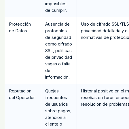
imposibles
de cumplir.
Protección
Ausencia de
Uso de cifrado SSL/TLS,
de Datos
protocolos
privacidad detallada y 
de seguridad
normativas de protecció
como cifrado
SSL, políticas
de privacidad
vagas o falta
de
información.
Reputación
Quejas
Historial positivo en el
del Operador
frecuentes
reseñas en foros especi
de usuarios
resolución de problemas
sobre pagos,
atención al
cliente o