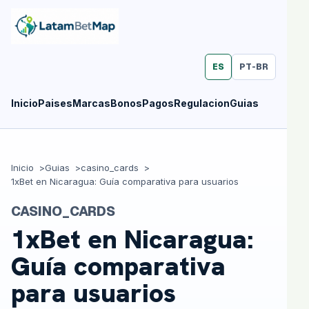
ES
PT-BR
Inicio
Paises
Marcas
Bonos
Pagos
Regulacion
Guias
Inicio
Guias
casino_cards
1xBet en Nicaragua: Guía comparativa para usuarios
CASINO_CARDS
1xBet en Nicaragua:
Guía comparativa
para usuarios