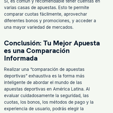
Sí, es común y recomendable tener cuentas en
varias casas de apuestas. Esto te permite
comparar cuotas fácilmente, aprovechar
diferentes bonos y promociones, y acceder a
una mayor variedad de mercados.
Conclusión: Tu Mejor Apuesta
es una Comparación
Informada
Realizar una “comparación de apuestas
deportivas” exhaustiva es la forma más
inteligente de abordar el mundo de las
apuestas deportivas en América Latina. Al
evaluar cuidadosamente la seguridad, las
cuotas, los bonos, los métodos de pago y la
experiencia de usuario, podrás elegir la