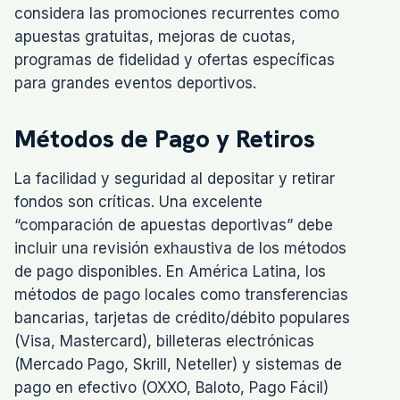
considera las promociones recurrentes como
apuestas gratuitas, mejoras de cuotas,
programas de fidelidad y ofertas específicas
para grandes eventos deportivos.
Métodos de Pago y Retiros
La facilidad y seguridad al depositar y retirar
fondos son críticas. Una excelente
“comparación de apuestas deportivas” debe
incluir una revisión exhaustiva de los métodos
de pago disponibles. En América Latina, los
métodos de pago locales como transferencias
bancarias, tarjetas de crédito/débito populares
(Visa, Mastercard), billeteras electrónicas
(Mercado Pago, Skrill, Neteller) y sistemas de
pago en efectivo (OXXO, Baloto, Pago Fácil)