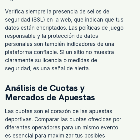
Verifica siempre la presencia de sellos de
seguridad (SSL) en la web, que indican que tus
datos están encriptados. Las políticas de juego
responsable y la protección de datos
personales son también indicadores de una
plataforma confiable. Si un sitio no muestra
claramente su licencia o medidas de
seguridad, es una señal de alerta.
Análisis de Cuotas y
Mercados de Apuestas
Las cuotas son el corazón de las apuestas
deportivas. Comparar las cuotas ofrecidas por
diferentes operadores para un mismo evento
es esencial para maximizar tus posibles