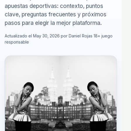
apuestas deportivas: contexto, puntos
clave, preguntas frecuentes y próximos
pasos para elegir la mejor plataforma.
Actualizado el May 30, 2026 por Daniel Rojas
18+ juego
responsable