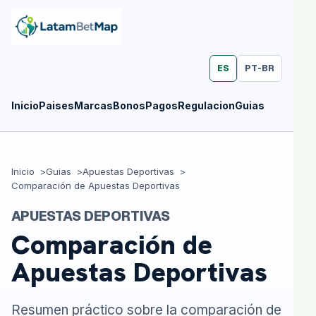
ES
PT-BR
Inicio
Paises
Marcas
Bonos
Pagos
Regulacion
Guias
Inicio
Guias
Apuestas Deportivas
Comparación de Apuestas Deportivas
APUESTAS DEPORTIVAS
Comparación de
Apuestas Deportivas
Resumen práctico sobre la comparación de