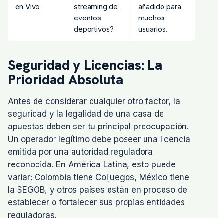
en Vivo
streaming de
añadido para
eventos
muchos
deportivos?
usuarios.
Seguridad y Licencias: La
Prioridad Absoluta
Antes de considerar cualquier otro factor, la
seguridad y la legalidad de una casa de
apuestas deben ser tu principal preocupación.
Un operador legítimo debe poseer una licencia
emitida por una autoridad reguladora
reconocida. En América Latina, esto puede
variar: Colombia tiene Coljuegos, México tiene
la SEGOB, y otros países están en proceso de
establecer o fortalecer sus propias entidades
reguladoras.