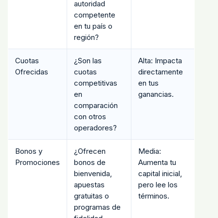
autoridad
competente
en tu país o
región?
Cuotas
¿Son las
Alta: Impacta
Ofrecidas
cuotas
directamente
competitivas
en tus
en
ganancias.
comparación
con otros
operadores?
Bonos y
¿Ofrecen
Media:
Promociones
bonos de
Aumenta tu
bienvenida,
capital inicial,
apuestas
pero lee los
gratuitas o
términos.
programas de