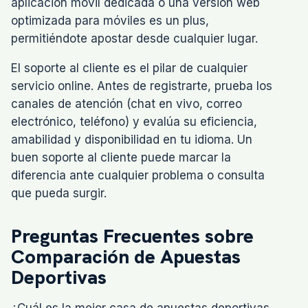
aplicación móvil dedicada o una versión web
optimizada para móviles es un plus,
permitiéndote apostar desde cualquier lugar.
El soporte al cliente es el pilar de cualquier
servicio online. Antes de registrarte, prueba los
canales de atención (chat en vivo, correo
electrónico, teléfono) y evalúa su eficiencia,
amabilidad y disponibilidad en tu idioma. Un
buen soporte al cliente puede marcar la
diferencia ante cualquier problema o consulta
que pueda surgir.
Preguntas Frecuentes sobre
Comparación de Apuestas
Deportivas