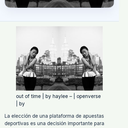
out of time | by haylee – | openverse
| by
La elección de una plataforma de apuestas
deportivas es una decisión importante para