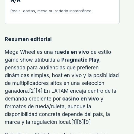
Reels, cartas, mesa ou rodada instantânea.
Resumen editorial
Mega Wheel es una
rueda en vivo
de estilo
game show atribuida a
Pragmatic Play
,
pensada para audiencias que prefieren
dinámicas simples, host en vivo y la posibilidad
de multiplicadores altos en una selección
ganadora.[2][4] En LATAM encaja dentro de la
demanda creciente por
casino en vivo
y
formatos de rueda/ruleta, aunque la
disponibilidad concreta depende del país, la
marca y la regulación local.[1][8][9]