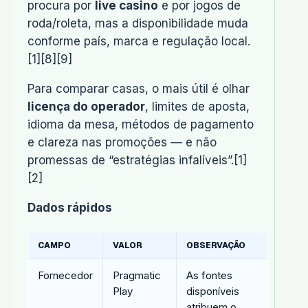
procura por
live casino
e por jogos de
roda/roleta, mas a disponibilidade muda
conforme país, marca e regulação local.
[1][8][9]
Para comparar casas, o mais útil é olhar
licença do operador
, limites de aposta,
idioma da mesa, métodos de pagamento
e clareza nas promoções — e não
promessas de “estratégias infalíveis”.[1]
[2]
Dados rápidos
CAMPO
VALOR
OBSERVAÇÃO
Fornecedor
Pragmatic
As fontes
Play
disponíveis
atribuem o