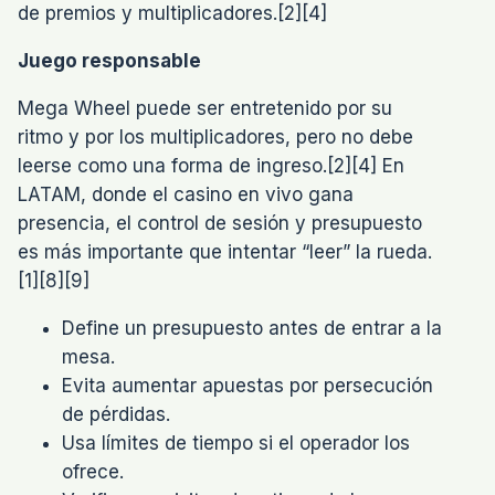
de premios y multiplicadores.[2][4]
Juego responsable
Mega Wheel puede ser entretenido por su
ritmo y por los multiplicadores, pero no debe
leerse como una forma de ingreso.[2][4] En
LATAM, donde el casino en vivo gana
presencia, el control de sesión y presupuesto
es más importante que intentar “leer” la rueda.
[1][8][9]
Define un presupuesto antes de entrar a la
mesa.
Evita aumentar apuestas por persecución
de pérdidas.
Usa límites de tiempo si el operador los
ofrece.