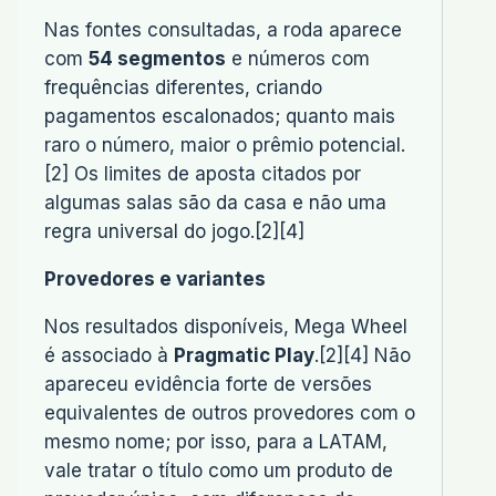
Nas fontes consultadas, a roda aparece
com
54 segmentos
e números com
frequências diferentes, criando
pagamentos escalonados; quanto mais
raro o número, maior o prêmio potencial.
[2] Os limites de aposta citados por
algumas salas são da casa e não uma
regra universal do jogo.[2][4]
Provedores e variantes
Nos resultados disponíveis, Mega Wheel
é associado à
Pragmatic Play
.[2][4] Não
apareceu evidência forte de versões
equivalentes de outros provedores com o
mesmo nome; por isso, para a LATAM,
vale tratar o título como um produto de