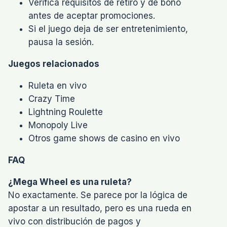
Verifica requisitos de retiro y de bono
antes de aceptar promociones.
Si el juego deja de ser entretenimiento,
pausa la sesión.
Juegos relacionados
Ruleta en vivo
Crazy Time
Lightning Roulette
Monopoly Live
Otros game shows de casino en vivo
FAQ
¿Mega Wheel es una ruleta?
No exactamente. Se parece por la lógica de
apostar a un resultado, pero es una rueda en
vivo con distribución de pagos y