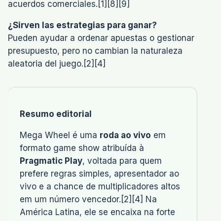
acuerdos comerciales.[1][8][9]
¿Sirven las estrategias para ganar?
Pueden ayudar a ordenar apuestas o gestionar
presupuesto, pero no cambian la naturaleza
aleatoria del juego.[2][4]
Resumo editorial
Mega Wheel é uma
roda ao vivo
em
formato game show atribuída à
Pragmatic Play
, voltada para quem
prefere regras simples, apresentador ao
vivo e a chance de multiplicadores altos
em um número vencedor.[2][4] Na
América Latina, ele se encaixa na forte