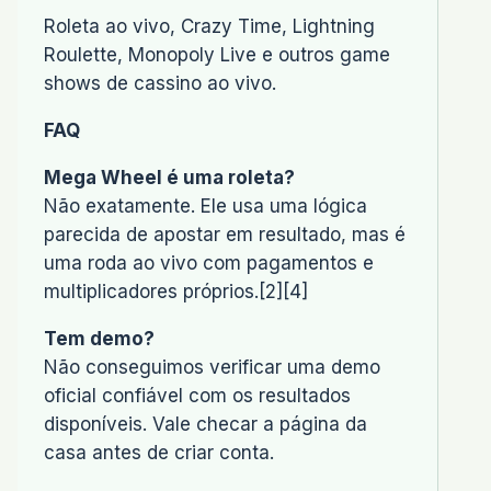
Roleta ao vivo, Crazy Time, Lightning
Roulette, Monopoly Live e outros game
shows de cassino ao vivo.
FAQ
Mega Wheel é uma roleta?
Não exatamente. Ele usa uma lógica
parecida de apostar em resultado, mas é
uma roda ao vivo com pagamentos e
multiplicadores próprios.[2][4]
Tem demo?
Não conseguimos verificar uma demo
oficial confiável com os resultados
disponíveis. Vale checar a página da
casa antes de criar conta.