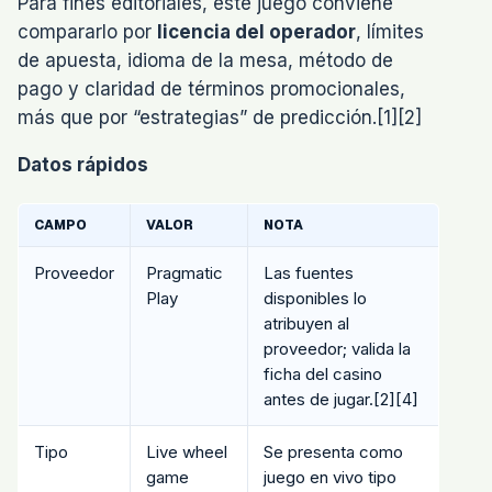
Para fines editoriales, este juego conviene
compararlo por
licencia del operador
, límites
de apuesta, idioma de la mesa, método de
pago y claridad de términos promocionales,
más que por “estrategias” de predicción.[1][2]
Datos rápidos
CAMPO
VALOR
NOTA
Proveedor
Pragmatic
Las fuentes
Play
disponibles lo
atribuyen al
proveedor; valida la
ficha del casino
antes de jugar.[2][4]
Tipo
Live wheel
Se presenta como
game
juego en vivo tipo