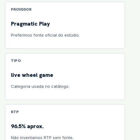
PROVEDOR
Pragmatic Play
Preferimos fonte oficial do estúdio.
TIPO
live wheel game
Categoria usada no catálogo.
RTP
96.5% aprox.
Não inventamos RTP sem fonte.