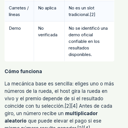
Carretes /
No aplica
No es un slot
líneas
tradicional.[2]
Demo
No
No se identificó una
verificada
demo oficial
confiable en los
resultados
disponibles.
Cómo funciona
La mecánica base es sencilla: eliges uno o más
números de la rueda, el host gira la rueda en
vivo y el premio depende de si el resultado
coincide con tu selección.[2][4] Antes de cada
giro, un número recibe un
multiplicador
aleatorio
que puede elevar el pago si ese