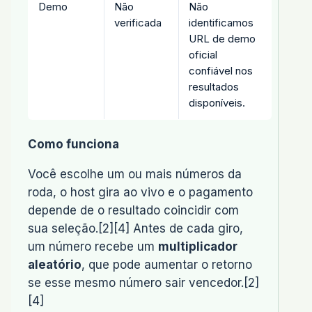
Demo
Não
Não
verificada
identificamos
URL de demo
oficial
confiável nos
resultados
disponíveis.
Como funciona
Você escolhe um ou mais números da
roda, o host gira ao vivo e o pagamento
depende de o resultado coincidir com
sua seleção.[2][4] Antes de cada giro,
um número recebe um
multiplicador
aleatório
, que pode aumentar o retorno
se esse mesmo número sair vencedor.[2]
[4]