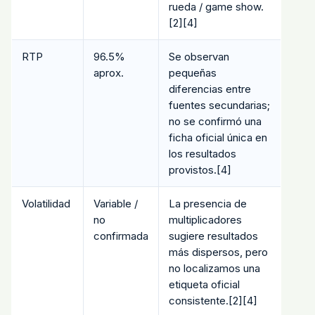
rueda / game show.
[2][4]
RTP
96.5%
Se observan
aprox.
pequeñas
diferencias entre
fuentes secundarias;
no se confirmó una
ficha oficial única en
los resultados
provistos.[4]
Volatilidad
Variable /
La presencia de
no
multiplicadores
confirmada
sugiere resultados
más dispersos, pero
no localizamos una
etiqueta oficial
consistente.[2][4]