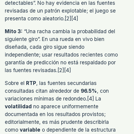
detectables”. No hay evidencia en las fuentes
revisadas de un patrón explotable; el juego se
presenta como aleatorio.[2][4]
Mito 3:
“Una racha cambia la probabilidad del
siguiente giro”. En una rueda en vivo bien
diseñada, cada giro sigue siendo
independiente; usar resultados recientes como
garantía de predicción no está respaldado por
las fuentes revisadas.[2][4]
Sobre el
RTP
, las fuentes secundarias
consultadas citan alrededor de
96.5%
, con
variaciones mínimas de redondeo.[4] La
volatilidad
no aparece uniformemente
documentada en los resultados provistos;
editorialmente, es más prudente describirla
como
variable
o dependiente de la estructura