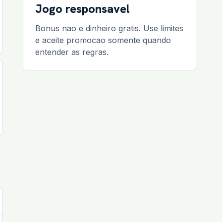
Jogo responsavel
Bonus nao e dinheiro gratis. Use limites
e aceite promocao somente quando
entender as regras.