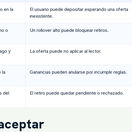
o en la
El usuario puede depositar esperando una oferta
inexistente.
no o
Un rollover alto puede bloquear retiros.
ago y
La oferta puede no aplicar al lector.
 la
Ganancias pueden anularse por incumplir reglas.
s del
El retiro puede quedar pendiente o rechazado.
 aceptar