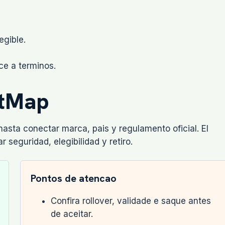
egible.
ce a terminos.
etMap
asta conectar marca, pais y regulamento oficial. El
 seguridad, elegibilidad y retiro.
Pontos de atencao
Confira rollover, validade e saque antes
de aceitar.