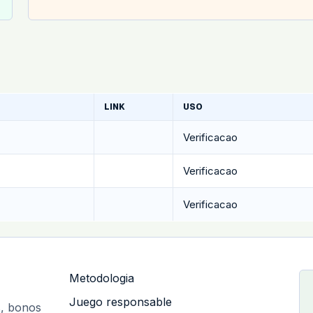
LINK
USO
Verificacao
Verificacao
Verificacao
Metodologia
Juego responsable
s, bonos