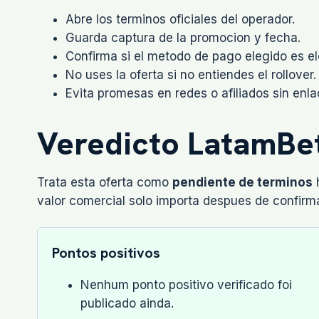
Abre los terminos oficiales del operador.
Guarda captura de la promocion y fecha.
Confirma si el metodo de pago elegido es el
No uses la oferta si no entiendes el rollover.
Evita promesas en redes o afiliados sin enla
Veredicto LatamB
Trata esta oferta como
pendiente de terminos
h
valor comercial solo importa despues de confirmar
Pontos positivos
Nenhum ponto positivo verificado foi
publicado ainda.