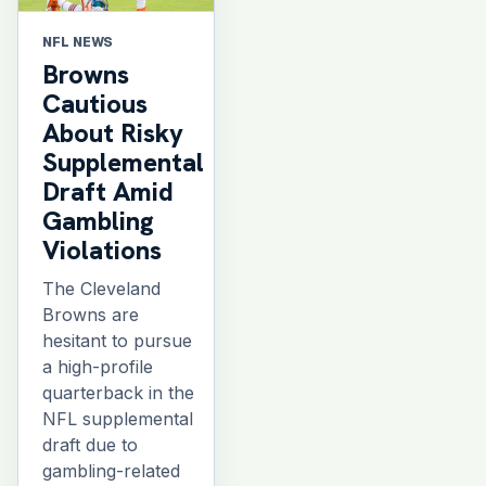
NFL NEWS
Browns
Cautious
About Risky
Supplemental
Draft Amid
Gambling
Violations
The Cleveland
Browns are
hesitant to pursue
a high-profile
quarterback in the
NFL supplemental
draft due to
gambling-related