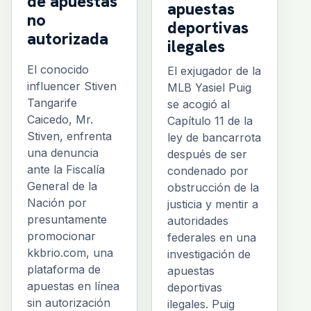
de apuestas
apuestas
no
deportivas
autorizada
ilegales
El conocido
El exjugador de la
influencer Stiven
MLB Yasiel Puig
Tangarife
se acogió al
Caicedo, Mr.
Capítulo 11 de la
Stiven, enfrenta
ley de bancarrota
una denuncia
después de ser
ante la Fiscalía
condenado por
General de la
obstrucción de la
Nación por
justicia y mentir a
presuntamente
autoridades
promocionar
federales en una
kkbrio.com, una
investigación de
plataforma de
apuestas
apuestas en línea
deportivas
sin autorización
ilegales. Puig