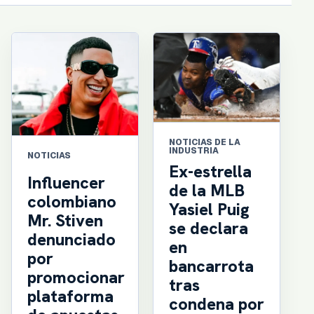
NOTICIAS DE LA
INDUSTRIA
NOTICIAS
Ex-estrella
Influencer
de la MLB
colombiano
Yasiel Puig
Mr. Stiven
se declara
denunciado
en
por
bancarrota
promocionar
tras
plataforma
condena por