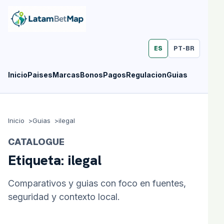
ES
PT-BR
Inicio
Paises
Marcas
Bonos
Pagos
Regulacion
Guias
Inicio
Guias
ilegal
CATALOGUE
Etiqueta:
ilegal
Comparativos y guias con foco en fuentes,
seguridad y contexto local.