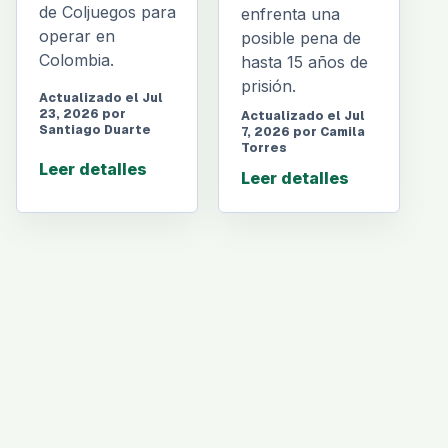
de Coljuegos para
enfrenta una
operar en
posible pena de
Colombia.
hasta 15 años de
prisión.
Actualizado el Jul
23, 2026 por
Actualizado el Jul
Santiago Duarte
7, 2026 por Camila
Torres
Leer detalles
Leer detalles