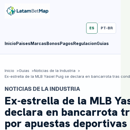
ES
PT-BR
Inicio
Paises
Marcas
Bonos
Pagos
Regulacion
Guias
Inicio
Guias
Noticias de la Industria
NOTICIAS DE LA INDUSTRIA
Ex-estrella de la MLB Yas
declara en bancarrota t
por apuestas deportivas 