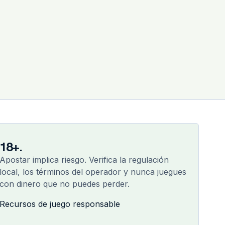
18+.
Apostar implica riesgo. Verifica la regulación
local, los términos del operador y nunca juegues
con dinero que no puedes perder.
Recursos de juego responsable