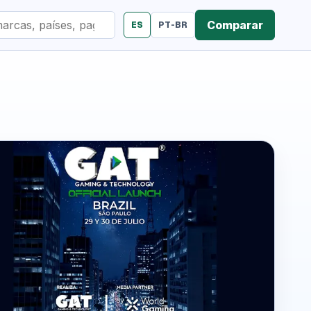
Comparar
ES
PT-BR