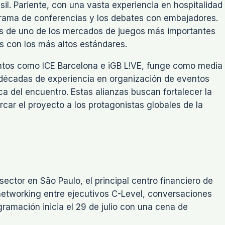
il. Pariente, con una vasta experiencia en hospitalidad
grama de conferencias y los debates con embajadores.
las de uno de los mercados de juegos más importantes
es con los más altos estándares.
ntos como ICE Barcelona e iGB L!VE, funge como media
 décadas de experiencia en organización de eventos
ica del encuentro. Estas alianzas buscan fortalecer la
ar el proyecto a los protagonistas globales de la
 sector en São Paulo, el principal centro financiero de
 networking entre ejecutivos C-Level, conversaciones
ramación inicia el 29 de julio con una cena de