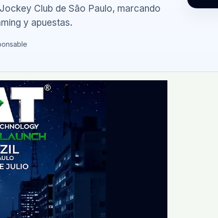
n el Jockey Club de São Paulo, marcando
aming y apuestas.
ponsable