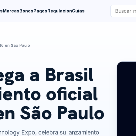
Buscar
es
Marcas
Bonos
Pagos
Regulacion
Guias
marcas
026 en São Paulo
ga a Brasil
ento oficial
en São Paulo
hnology Expo, celebra su lanzamiento