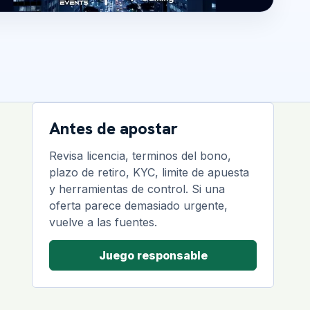
Antes de apostar
Revisa licencia, terminos del bono,
plazo de retiro, KYC, limite de apuesta
y herramientas de control. Si una
oferta parece demasiado urgente,
vuelve a las fuentes.
Juego responsable