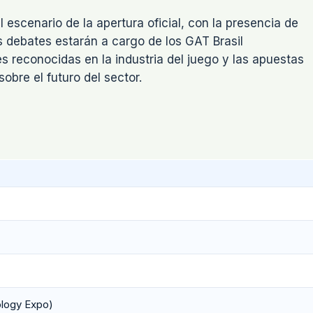
l escenario de la apertura oficial, con la presencia de
os debates estarán a cargo de los GAT Brasil
 reconocidas en la industria del juego y las apuestas
sobre el futuro del sector.
logy Expo)