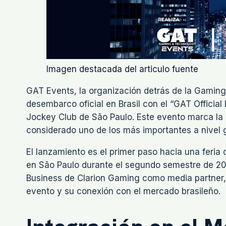
Imagen destacada del articulo fuente
GAT Events, la organización detrás de la Gamin
desembarco oficial en Brasil con el “GAT Official 
Jockey Club de São Paulo. Este evento marca la 
considerado uno de los más importantes a nivel g
El lanzamiento es el primer paso hacia una feri
en São Paulo durante el segundo semestre de 202
Business de Clarion Gaming como media partner, 
evento y su conexión con el mercado brasileño.