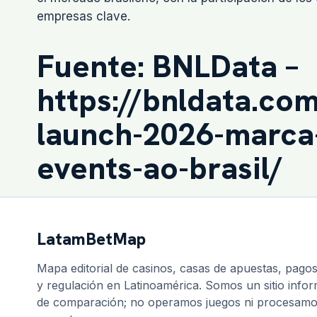
empresas clave.
Fuente: BNLData –
https://bnldata.com.
launch-2026-marca
events-ao-brasil/
LatamBetMap
Mapa editorial de casinos, casas de apuestas, pago
y regulación en Latinoamérica. Somos un sitio infor
de comparación; no operamos juegos ni procesam