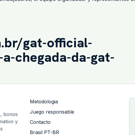
br/gat-official-
-a-chegada-da-gat-
Metodologia
Juego responsable
s, bonos
mativo y
Contacto
os
Brasil PT-BR