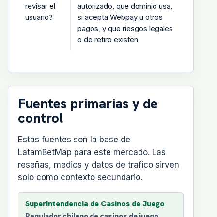
revisar el
autorizado, que dominio usa,
usuario?
si acepta Webpay u otros
pagos, y que riesgos legales
o de retiro existen.
Fuentes primarias y de
control
Estas fuentes son la base de
LatamBetMap para este mercado. Las
reseñas, medios y datos de trafico sirven
solo como contexto secundario.
Superintendencia de Casinos de Juego
Regulador chileno de casinos de juego.