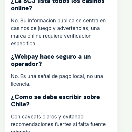
¿La SCJ lista todos los casinos
online?
No. Su informacion publica se centra en
casinos de juego y advertencias; una
marca online requiere verificacion
especifica.
¿Webpay hace seguro a un
operador?
No. Es una señal de pago local, no una
licencia.
¿Como se debe escribir sobre
Chile?
Con caveats claros y evitando
recomendaciones fuertes si falta fuente