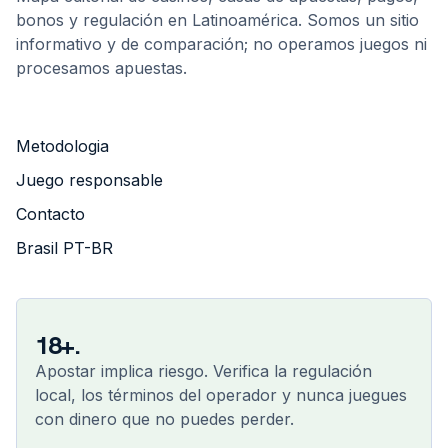
bonos y regulación en Latinoamérica. Somos un sitio
informativo y de comparación; no operamos juegos ni
procesamos apuestas.
Metodologia
Juego responsable
Contacto
Brasil PT-BR
18+.
Apostar implica riesgo. Verifica la regulación
local, los términos del operador y nunca juegues
con dinero que no puedes perder.