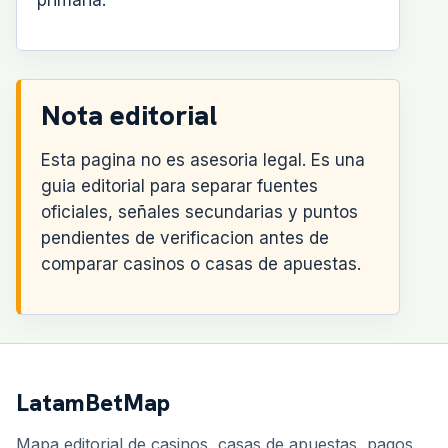
primaria.
Nota editorial
Esta pagina no es asesoria legal. Es una
guia editorial para separar fuentes
oficiales, señales secundarias y puntos
pendientes de verificacion antes de
comparar casinos o casas de apuestas.
LatamBetMap
Mapa editorial de casinos, casas de apuestas, pagos,