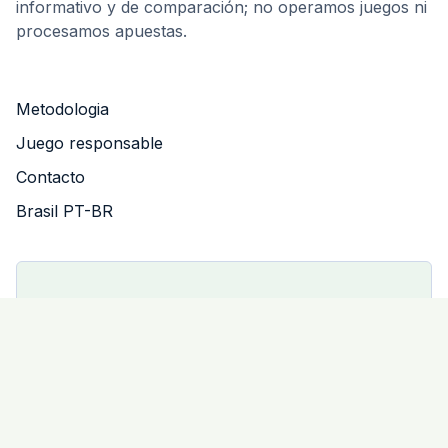
informativo y de comparación; no operamos juegos ni
procesamos apuestas.
Metodologia
Juego responsable
Contacto
Brasil PT-BR
18+.
Apostar implica riesgo. Verifica la regulación
local, los términos del operador y nunca juegues
con dinero que no puedes perder.
Recursos de juego responsable