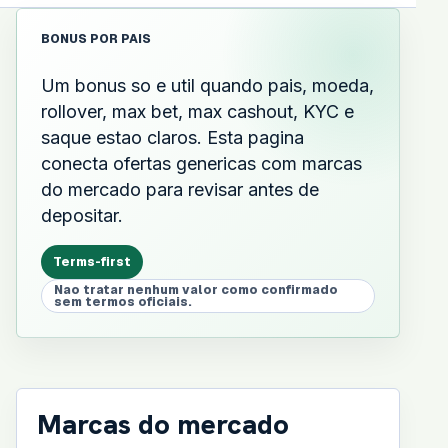
BONUS POR PAIS
Um bonus so e util quando pais, moeda,
rollover, max bet, max cashout, KYC e
saque estao claros. Esta pagina
conecta ofertas genericas com marcas
do mercado para revisar antes de
depositar.
Terms-first
Nao tratar nenhum valor como confirmado
sem termos oficiais.
Marcas do mercado