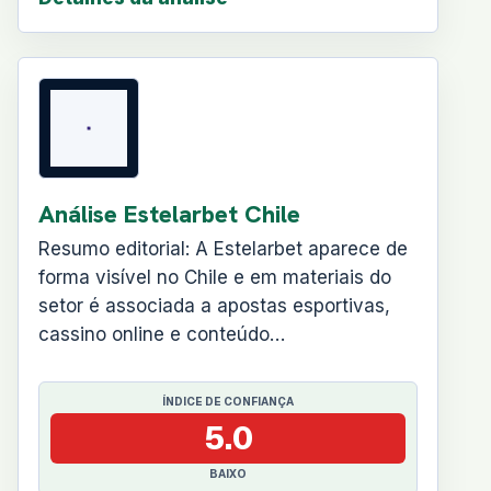
Análise Estelarbet Chile
Resumo editorial: A Estelarbet aparece de
forma visível no Chile e em materiais do
setor é associada a apostas esportivas,
cassino online e conteúdo…
ÍNDICE DE CONFIANÇA
5.0
BAIXO