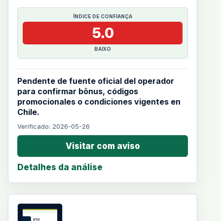
ÍNDICE DE CONFIANÇA
5.0
BAIXO
Pendente de fuente oficial del operador
para confirmar bônus, códigos
promocionales o condiciones vigentes en
Chile.
Verificado: 2026-05-26
Visitar com aviso
Detalhes da análise