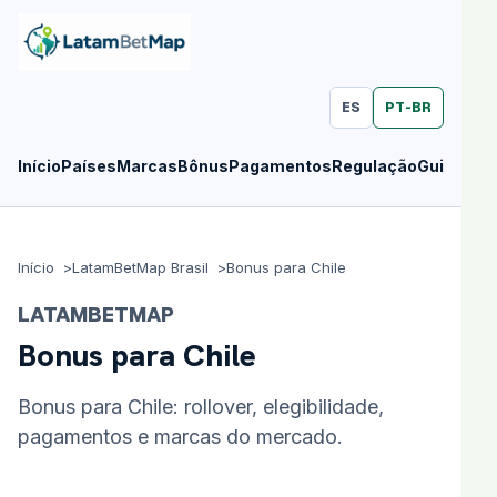
ES
PT-BR
Início
Países
Marcas
Bônus
Pagamentos
Regulação
Guias
Início
LatamBetMap Brasil
Bonus para Chile
LATAMBETMAP
Bonus para Chile
Bonus para Chile: rollover, elegibilidade,
pagamentos e marcas do mercado.