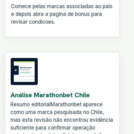
Comece pelas marcas associadas ao pais
e depois abra a pagina de bonus para
revisar condicoes.
Análise Marathonbet Chile
Resumo editorialMarathonbet aparece
como uma marca pesquisada no Chile,
mas esta revisão não encontrou evidência
suficiente para confirmar operação