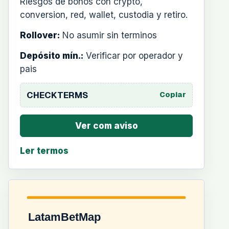
Riesgos de bonos con crypto,
conversion, red, wallet, custodia y retiro.
Rollover:
No asumir sin terminos
Depósito mín.:
Verificar por operador y
pais
CHECKTERMS
Copiar
Ver com aviso
Ler termos