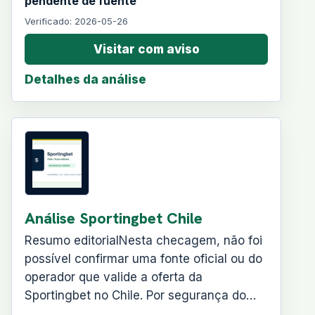
pendente de fuente
Verificado: 2026-05-26
Visitar com aviso
Detalhes da análise
Análise Sportingbet Chile
Resumo editorialNesta checagem, não foi
possível confirmar uma fonte oficial ou do
operador que valide a oferta da
Sportingbet no Chile. Por segurança do…