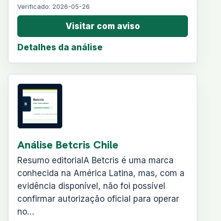
Verificado: 2026-05-26
Visitar com aviso
Detalhes da análise
Análise Betcris Chile
Resumo editorialA Betcris é uma marca
conhecida na América Latina, mas, com a
evidência disponível, não foi possível
confirmar autorização oficial para operar
no…