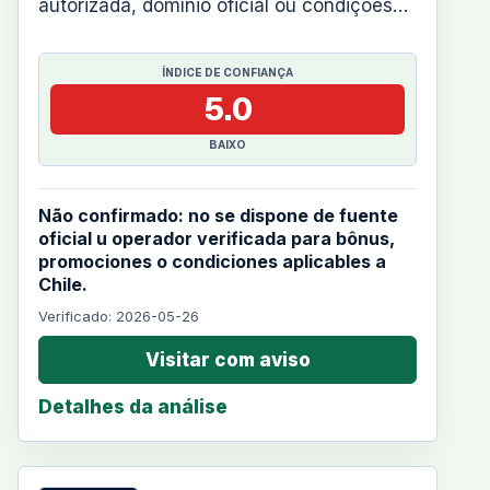
autorizada, domínio oficial ou condições…
ÍNDICE DE CONFIANÇA
5.0
BAIXO
Não confirmado: no se dispone de fuente
oficial u operador verificada para bônus,
promociones o condiciones aplicables a
Chile.
Verificado: 2026-05-26
Visitar com aviso
Detalhes da análise