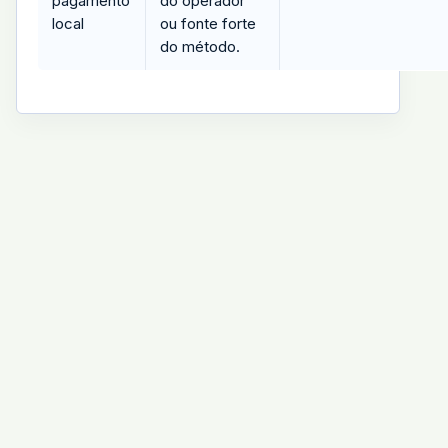
pagamento
do operador
local
ou fonte forte
do método.