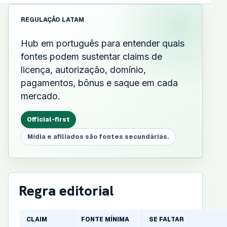
REGULAÇÃO LATAM
Hub em português para entender quais
fontes podem sustentar claims de
licença, autorização, domínio,
pagamentos, bônus e saque em cada
mercado.
Official-first
Mídia e afiliados são fontes secundárias.
Regra editorial
CLAIM
FONTE MÍNIMA
SE FALTAR