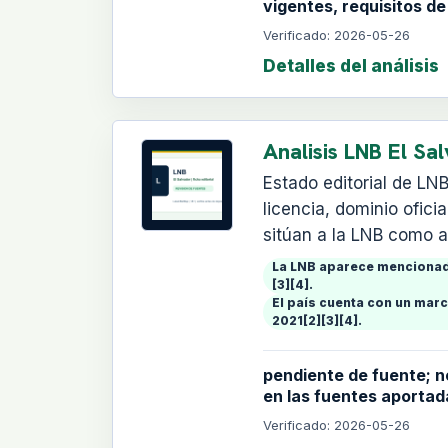
vigentes, requisitos de 
Verificado: 2026-05-26
Detalles del análisis
Analisis LNB El Sa
Estado editorial de LNB
licencia, dominio ofici
sitúan a la LNB como a
La LNB aparece mencionada
[3][4].
El país cuenta con un marc
2021[2][3][4].
pendiente de fuente; n
en las fuentes aportad
Verificado: 2026-05-26