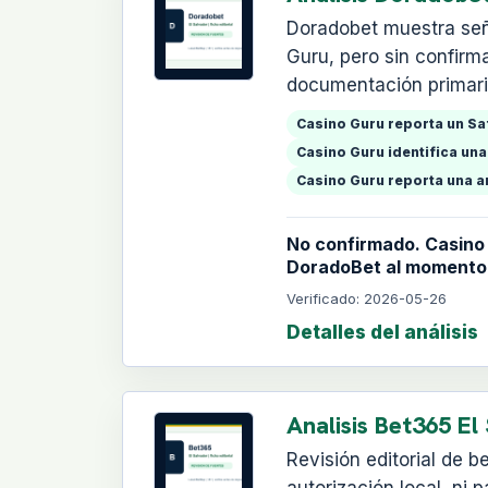
Doradobet muestra señ
Guru, pero sin confirma
documentación primaria
Casino Guru reporta un Saf
Casino Guru identifica un
Casino Guru reporta una a
No confirmado. Casino 
DoradoBet al momento 
Verificado: 2026-05-26
Detalles del análisis
Analisis Bet365 El
Revisión editorial de 