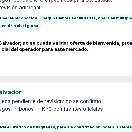
 pagos, bonos o KYC específicos para SV. Estado:
evisión adicional.
iamente reconocida
Según fuentes secundarias, opera en múltiple
ecida a nivel global
Salvador; no se puede validar oferta de bienvenida, pro
ficial del operador para este mercado.
Salvador
ueda pendiente de revisión: no se confirmó
pagos, ni bonos, ni KYC con fuentes oficiales
a en tráfico de búsquedas, pero sin confirmación local suficiente 