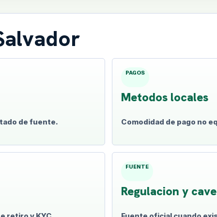
 Salvador
PAGOS
Metodos locales
tado de fuente.
Comodidad de pago no equ
FUENTE
Regulacion y cave
e retiro y KYC.
Fuente oficial cuando exis