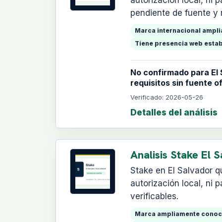
autorización local, ni
pendiente de fuente y r
Marca internacional ampl
Tiene presencia web establ
No confirmado para El 
requisitos sin fuente o
Verificado: 2026-05-26
Detalles del análisis
Analisis Stake El 
Stake en El Salvador q
autorización local, ni 
verificables.
Marca ampliamente conocid