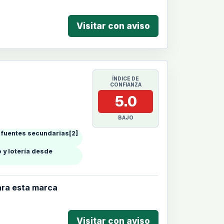
Visitar con aviso
ÍNDICE DE
CONFIANZA
5.0
BAJO
 fuentes secundarias[2]
 y lotería desde
ara esta marca
Visitar con aviso