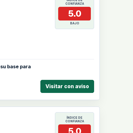
ÍNDICE DE
CONFIANZA
5.0
BAJO
 su base para
Visitar con aviso
ÍNDICE DE
CONFIANZA
5.0