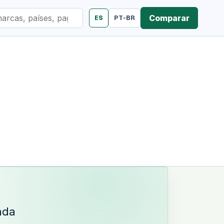
Comparar
ES
PT-BR
ada