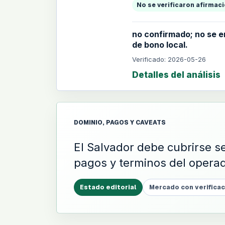
No se verificaron afirmac
no confirmado; no se e
de bono local.
Verificado: 2026-05-26
Detalles del análisis
DOMINIO, PAGOS Y CAVEATS
El Salvador debe cubrirse se
pagos y terminos del opera
Estado editorial
Mercado con verificac