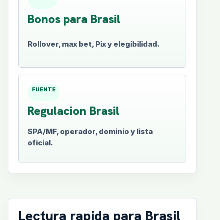
Bonos para Brasil
Rollover, max bet, Pix y elegibilidad.
FUENTE
Regulacion Brasil
SPA/MF, operador, dominio y lista
oficial.
Lectura rapida para Brasil