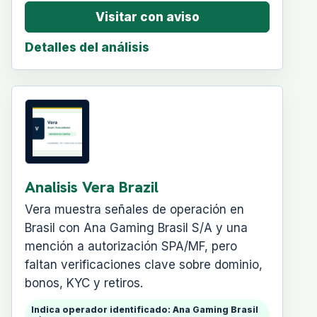
Visitar con aviso
Detalles del análisis
Analisis Vera Brazil
Vera muestra señales de operación en
Brasil con Ana Gaming Brasil S/A y una
mención a autorización SPA/MF, pero
faltan verificaciones clave sobre dominio,
bonos, KYC y retiros.
Indica operador identificado: Ana Gaming Brasil