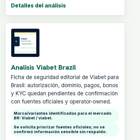
Detalles del análisis
Analisis Viabet Brazil
Ficha de seguridad editorial de Viabet para
Brasil: autorización, dominio, pagos, bonos
y KYC quedan pendientes de confirmación
con fuentes oficiales y operator-owned.
Marca/variantes identificadas para el mercado
BR: Viabet / viabet.
Se solicita priorizar fuentes oficiales; no se
confirmó información sensible sin respaldo.