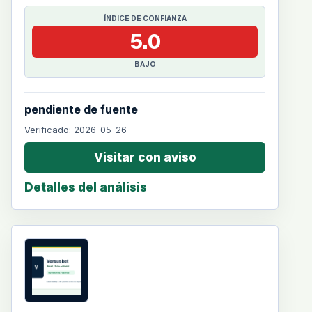
ÍNDICE DE CONFIANZA
5.0
BAJO
pendiente de fuente
Verificado: 2026-05-26
Visitar con aviso
Detalles del análisis