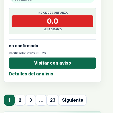
ÍNDICE DE CONFIANZA
0.0
MUITO BAIXO
no confirmado
Verificado: 2026-05-26
Visitar con aviso
Detalles del análisis
1
2
3
…
23
Siguiente