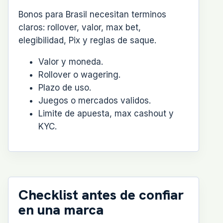
Bonos para Brasil necesitan terminos
claros: rollover, valor, max bet,
elegibilidad, Pix y reglas de saque.
Valor y moneda.
Rollover o wagering.
Plazo de uso.
Juegos o mercados validos.
Limite de apuesta, max cashout y
KYC.
Checklist antes de confiar
en una marca