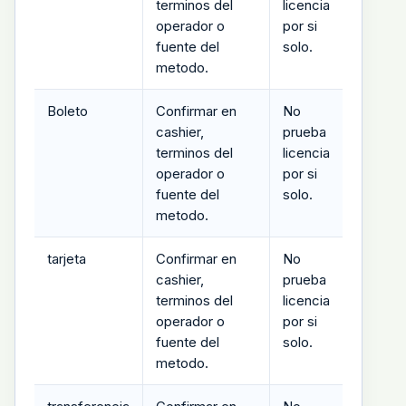
terminos del
licencia
operador o
por si
fuente del
solo.
metodo.
Boleto
Confirmar en
No
cashier,
prueba
terminos del
licencia
operador o
por si
fuente del
solo.
metodo.
tarjeta
Confirmar en
No
cashier,
prueba
terminos del
licencia
operador o
por si
fuente del
solo.
metodo.