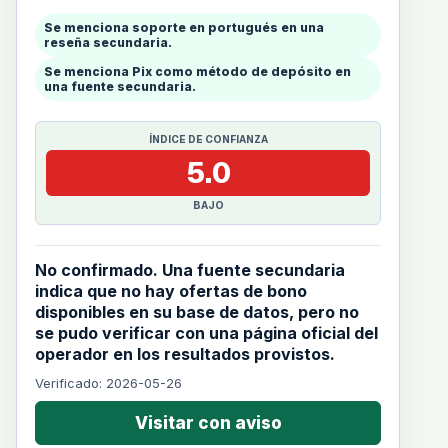
Se menciona soporte en portugués en una
reseña secundaria.
Se menciona Pix como método de depósito en
una fuente secundaria.
ÍNDICE DE CONFIANZA
5.0
BAJO
No confirmado. Una fuente secundaria
indica que no hay ofertas de bono
disponibles en su base de datos, pero no
se pudo verificar con una página oficial del
operador en los resultados provistos.
Verificado: 2026-05-26
Visitar con aviso