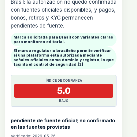
Brasil: la autorización no quedó confirmada
con fuentes oficiales disponibles, y pagos,
bonos, retiros y KYC permanecen
pendientes de fuente.
Marca solicitada para Brasil con variantes claras
para monitoreo editorial.
El marco regulatorio brasileño permite verificar
si una plataforma está autorizada mediante
señales oficiales como dominio y registro, lo que
facilita el control de seguridad.[2]
ÍNDICE DE CONFIANZA
5.0
BAJO
pendiente de fuente oficial; no confirmado
en las fuentes provistas
Verificado: 2026-05-26