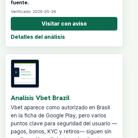
fuente.
Verificado: 2026-05-26
Visitar con aviso
Detalles del análisis
Analisis Vbet Brazil
Vbet aparece como autorizado en Brasil
en la ficha de Google Play, pero varios
puntos clave para seguridad del usuario —
pagos, bonos, KYC y retiros— siguen sin