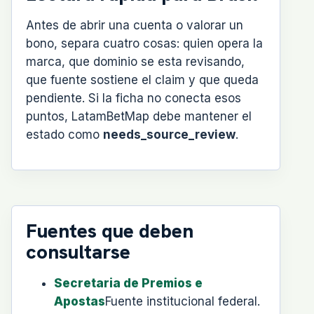
Antes de abrir una cuenta o valorar un
bono, separa cuatro cosas: quien opera la
marca, que dominio se esta revisando,
que fuente sostiene el claim y que queda
pendiente. Si la ficha no conecta esos
puntos, LatamBetMap debe mantener el
estado como
needs_source_review
.
Fuentes que deben
consultarse
Secretaria de Premios e
Apostas
Fuente institucional federal.