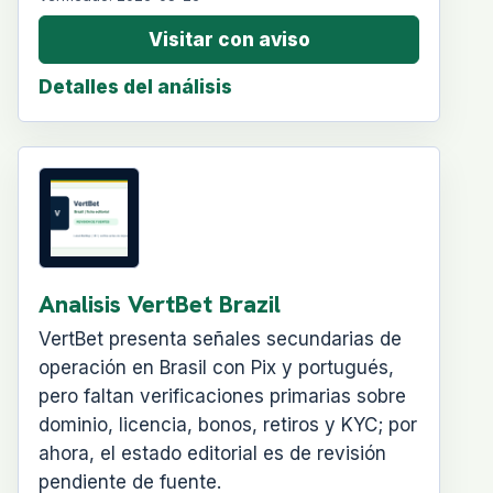
Visitar con aviso
Detalles del análisis
Analisis VertBet Brazil
VertBet presenta señales secundarias de
operación en Brasil con Pix y portugués,
pero faltan verificaciones primarias sobre
dominio, licencia, bonos, retiros y KYC; por
ahora, el estado editorial es de revisión
pendiente de fuente.