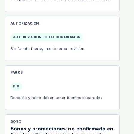
AUTORIZACION
AUTORIZACION LOCAL CONFIRMADA
Sin fuente fuerte, mantener en revision.
PAGOS
PIX
Deposito y retiro deben tener fuentes separadas.
BONO
Bonos y promociones: no confirmado en