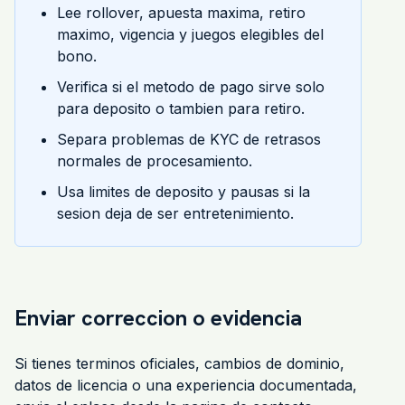
Lee rollover, apuesta maxima, retiro
maximo, vigencia y juegos elegibles del
bono.
Verifica si el metodo de pago sirve solo
para deposito o tambien para retiro.
Separa problemas de KYC de retrasos
normales de procesamiento.
Usa limites de deposito y pausas si la
sesion deja de ser entretenimiento.
Enviar correccion o evidencia
Si tienes terminos oficiales, cambios de dominio,
datos de licencia o una experiencia documentada,