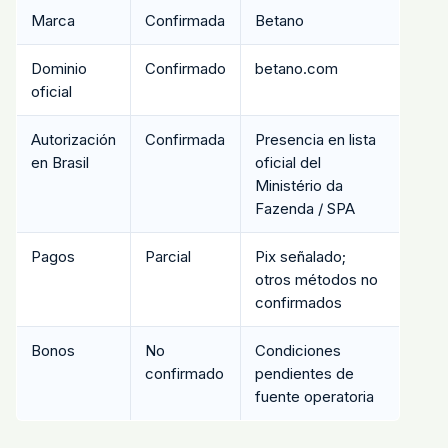
Marca
Confirmada
Betano
Dominio
Confirmado
betano.com
oficial
Autorización
Confirmada
Presencia en lista
en Brasil
oficial del
Ministério da
Fazenda / SPA
Pagos
Parcial
Pix señalado;
otros métodos no
confirmados
Bonos
No
Condiciones
confirmado
pendientes de
fuente operatoria