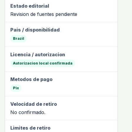
Estado editorial
Revision de fuentes pendiente
Pais / disponibilidad
Brazil
Licencia / autorizacion
Autorizacion local confirmada
Metodos de pago
Pix
Velocidad de retiro
No confirmado.
Limites de retiro