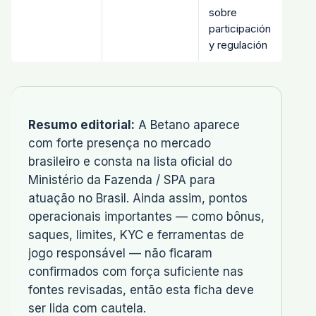
sobre
participación
y regulación
Resumo editorial:
A Betano aparece
com forte presença no mercado
brasileiro e consta na lista oficial do
Ministério da Fazenda / SPA para
atuação no Brasil. Ainda assim, pontos
operacionais importantes — como bônus,
saques, limites, KYC e ferramentas de
jogo responsável — não ficaram
confirmados com força suficiente nas
fontes revisadas, então esta ficha deve
ser lida com cautela.