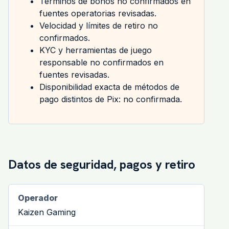
Términos de bonos no confirmados en
fuentes operatorias revisadas.
Velocidad y límites de retiro no
confirmados.
KYC y herramientas de juego
responsable no confirmados en
fuentes revisadas.
Disponibilidad exacta de métodos de
pago distintos de Pix: no confirmada.
Datos de seguridad, pagos y retiro
Operador
Kaizen Gaming