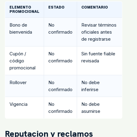
ELEMENTO
ESTADO
COMENTARIO
PROMOCIONAL
Bono de
No
Revisar términos
bienvenida
confirmado
oficiales antes
de registrarse
Cupón /
No
Sin fuente fiable
código
confirmado
revisada
promocional
Rollover
No
No debe
confirmado
inferirse
Vigencia
No
No debe
confirmado
asumirse
Reputacion y reclamos