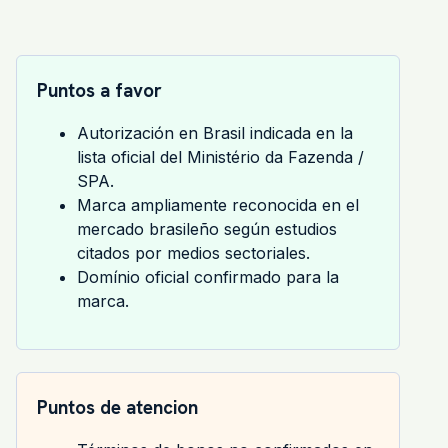
Puntos a favor
Autorización en Brasil indicada en la
lista oficial del Ministério da Fazenda /
SPA.
Marca ampliamente reconocida en el
mercado brasileño según estudios
citados por medios sectoriales.
Domínio oficial confirmado para la
marca.
Puntos de atencion