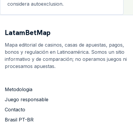
considera autoexclusion.
LatamBetMap
Mapa editorial de casinos, casas de apuestas, pagos,
bonos y regulación en Latinoamérica. Somos un sitio
informativo y de comparación; no operamos juegos ni
procesamos apuestas.
Metodologia
Juego responsable
Contacto
Brasil PT-BR