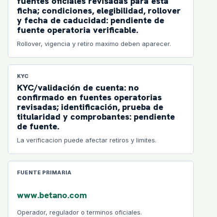
fuentes oficiales revisadas para esta
ficha; condiciones, elegibilidad, rollover
y fecha de caducidad: pendiente de
fuente operatoria verificable.
Rollover, vigencia y retiro maximo deben aparecer.
KYC
KYC/validación de cuenta: no
confirmado en fuentes operatorias
revisadas; identificación, prueba de
titularidad y comprobantes: pendiente
de fuente.
La verificacion puede afectar retiros y limites.
FUENTE PRIMARIA
www.betano.com
Operador, regulador o terminos oficiales.