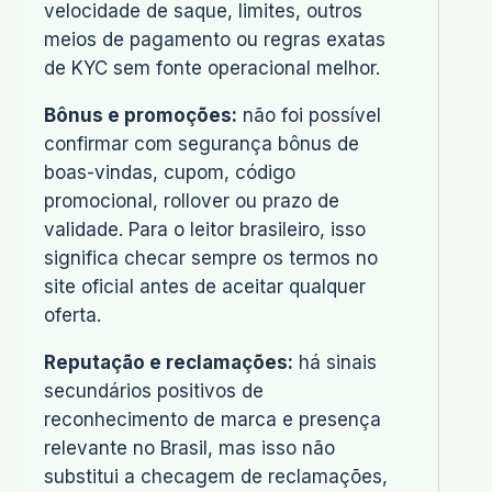
velocidade de saque, limites, outros
meios de pagamento ou regras exatas
de KYC sem fonte operacional melhor.
Bônus e promoções:
não foi possível
confirmar com segurança bônus de
boas-vindas, cupom, código
promocional, rollover ou prazo de
validade. Para o leitor brasileiro, isso
significa checar sempre os termos no
site oficial antes de aceitar qualquer
oferta.
Reputação e reclamações:
há sinais
secundários positivos de
reconhecimento de marca e presença
relevante no Brasil, mas isso não
substitui a checagem de reclamações,