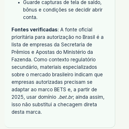
Guarde capturas de tela de saldo,
bônus e condições se decidir abrir
conta.
Fontes verificadas
: A fonte oficial
prioritária para autorização no Brasil é a
lista de empresas da Secretaria de
Prêmios e Apostas do Ministério da
Fazenda. Como contexto regulatório
secundário, materiais especializados
sobre o mercado brasileiro indicam que
empresas autorizadas precisam se
adaptar ao marco BETS e, a partir de
2025, usar domínio
.bet.br
; ainda assim,
isso não substitui a checagem direta
desta marca.