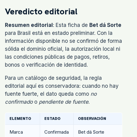
Veredicto editorial
Resumen editorial
: Esta ficha de
Bet dá Sorte
para Brasil está en estado preliminar. Con la
información disponible no se confirmó de forma
sólida el dominio oficial, la autorización local ni
las condiciones públicas de pagos, retiros,
bonos o verificación de identidad.
Para un catálogo de seguridad, la regla
editorial aquí es conservadora: cuando no hay
fuente fuerte, el dato queda como
no
confirmado
o
pendiente de fuente
.
ELEMENTO
ESTADO
OBSERVACIÓN
Marca
Confirmada
Bet dá Sorte