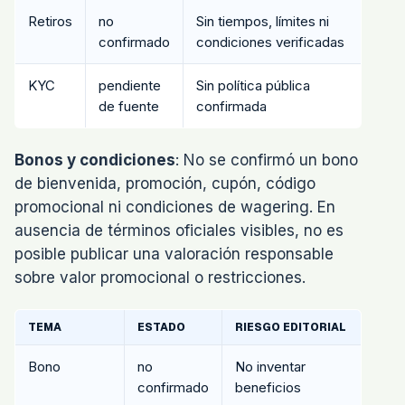
Retiros
no
Sin tiempos, límites ni
confirmado
condiciones verificadas
KYC
pendiente
Sin política pública
de fuente
confirmada
Bonos y condiciones
: No se confirmó un bono
de bienvenida, promoción, cupón, código
promocional ni condiciones de wagering. En
ausencia de términos oficiales visibles, no es
posible publicar una valoración responsable
sobre valor promocional o restricciones.
TEMA
ESTADO
RIESGO EDITORIAL
Bono
no
No inventar
confirmado
beneficios