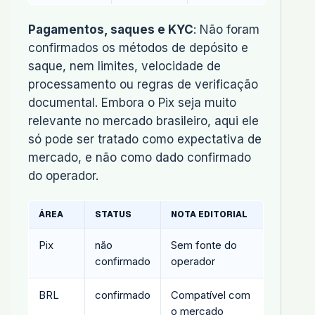
Pagamentos, saques e KYC
: Não foram
confirmados os métodos de depósito e
saque, nem limites, velocidade de
processamento ou regras de verificação
documental. Embora o Pix seja muito
relevante no mercado brasileiro, aqui ele
só pode ser tratado como expectativa de
mercado, e não como dado confirmado
do operador.
ÁREA
STATUS
NOTA EDITORIAL
Pix
não
Sem fonte do
confirmado
operador
BRL
confirmado
Compatível com
o mercado