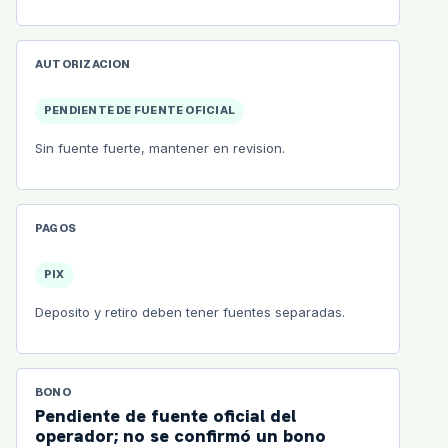
AUTORIZACION
PENDIENTE DE FUENTE OFICIAL
Sin fuente fuerte, mantener en revision.
PAGOS
PIX
Deposito y retiro deben tener fuentes separadas.
BONO
Pendiente de fuente oficial del
operador; no se confirmó un bono