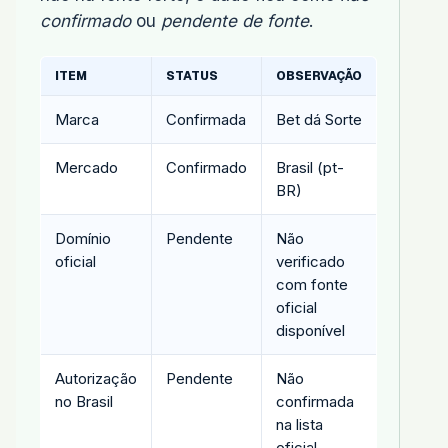
confirmado
ou
pendente de fonte
.
ITEM
STATUS
OBSERVAÇÃO
Marca
Confirmada
Bet dá Sorte
Mercado
Confirmado
Brasil (pt-
BR)
Domínio
Pendente
Não
oficial
verificado
com fonte
oficial
disponível
Autorização
Pendente
Não
no Brasil
confirmada
na lista
oficial