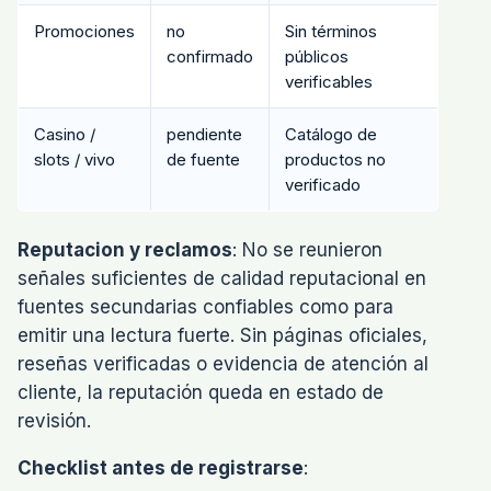
Promociones
no
Sin términos
confirmado
públicos
verificables
Casino /
pendiente
Catálogo de
slots / vivo
de fuente
productos no
verificado
Reputacion y reclamos
: No se reunieron
señales suficientes de calidad reputacional en
fuentes secundarias confiables como para
emitir una lectura fuerte. Sin páginas oficiales,
reseñas verificadas o evidencia de atención al
cliente, la reputación queda en estado de
revisión.
Checklist antes de registrarse
: