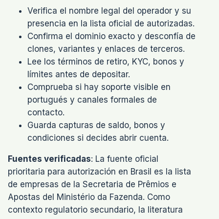
Verifica el nombre legal del operador y su
presencia en la lista oficial de autorizadas.
Confirma el dominio exacto y desconfía de
clones, variantes y enlaces de terceros.
Lee los términos de retiro, KYC, bonos y
límites antes de depositar.
Comprueba si hay soporte visible en
portugués y canales formales de
contacto.
Guarda capturas de saldo, bonos y
condiciones si decides abrir cuenta.
Fuentes verificadas
: La fuente oficial
prioritaria para autorización en Brasil es la lista
de empresas de la Secretaria de Prêmios e
Apostas del Ministério da Fazenda. Como
contexto regulatorio secundario, la literatura