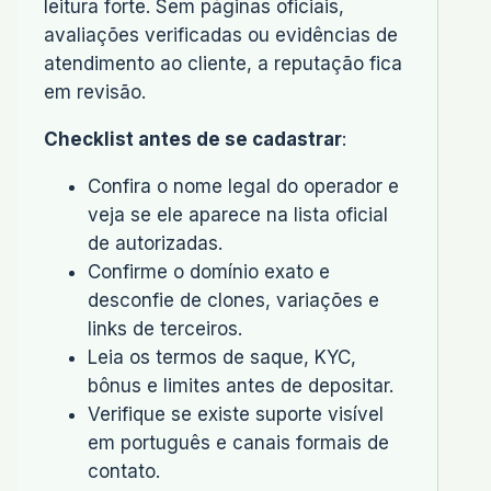
leitura forte. Sem páginas oficiais,
avaliações verificadas ou evidências de
atendimento ao cliente, a reputação fica
em revisão.
Checklist antes de se cadastrar
:
Confira o nome legal do operador e
veja se ele aparece na lista oficial
de autorizadas.
Confirme o domínio exato e
desconfie de clones, variações e
links de terceiros.
Leia os termos de saque, KYC,
bônus e limites antes de depositar.
Verifique se existe suporte visível
em português e canais formais de
contato.