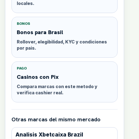
locales.
BONOS
Bonos para Brasil
Rollover, elegibilidad, KYC y condiciones
por pais.
PAGO
Casinos con Pix
Compara marcas con este metodo y
verifica cashier real.
Otras marcas del mismo mercado
Analisis Xbetcaixa Brazil