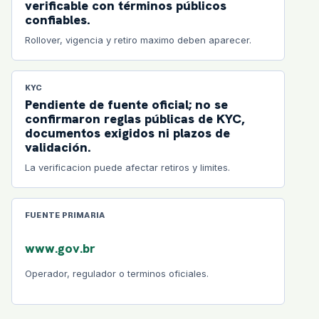
verificable con términos públicos
confiables.
Rollover, vigencia y retiro maximo deben aparecer.
KYC
Pendiente de fuente oficial; no se
confirmaron reglas públicas de KYC,
documentos exigidos ni plazos de
validación.
La verificacion puede afectar retiros y limites.
FUENTE PRIMARIA
www.gov.br
Operador, regulador o terminos oficiales.