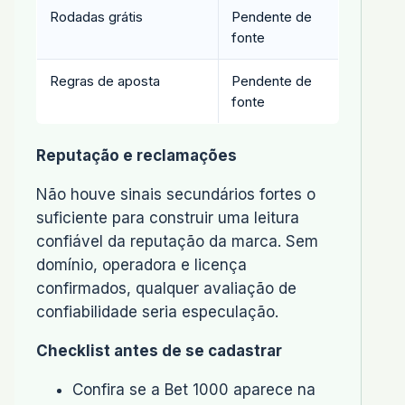
Rodadas grátis
Pendente de
fonte
Regras de aposta
Pendente de
fonte
Reputação e reclamações
Não houve sinais secundários fortes o
suficiente para construir uma leitura
confiável da reputação da marca. Sem
domínio, operadora e licença
confirmados, qualquer avaliação de
confiabilidade seria especulação.
Checklist antes de se cadastrar
Confira se a Bet 1000 aparece na