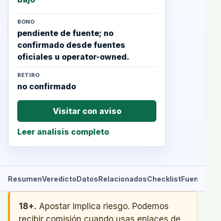
BONO
pendiente de fuente; no
confirmado desde fuentes
oficiales u operator-owned.
RETIRO
no confirmado
Visitar con aviso
Leer analisis completo
Resumen
Veredicto
Datos
Relacionados
Checklist
Fuentes
18+.
Apostar implica riesgo. Podemos
recibir comisión cuando usas enlaces de