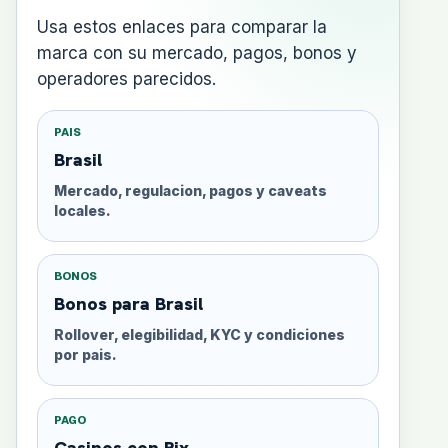
Usa estos enlaces para comparar la
marca con su mercado, pagos, bonos y
operadores parecidos.
PAIS
Brasil
Mercado, regulacion, pagos y caveats
locales.
BONOS
Bonos para Brasil
Rollover, elegibilidad, KYC y condiciones
por pais.
PAGO
Casinos con Pix