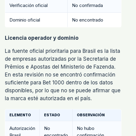
Verificación oficial
No confirmada
Dominio oficial
No encontrado
Licencia operador y dominio
La fuente oficial prioritaria para Brasil es la lista
de empresas autorizadas por la Secretaria de
Prêmios e Apostas del Ministerio de Fazenda.
En esta revisión no se encontró confirmación
suficiente para Bet 1000 dentro de los datos
disponibles, por lo que no se puede afirmar que
la marca esté autorizada en el país.
ELEMENTO
ESTADO
OBSERVACIÓN
Autorización
No
No hubo
Brasil
encontrado
confirmación