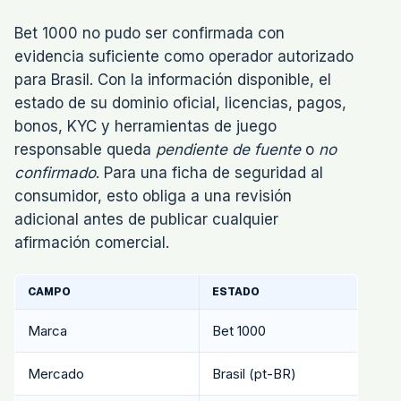
Bet 1000 no pudo ser confirmada con
evidencia suficiente como operador autorizado
para Brasil. Con la información disponible, el
estado de su dominio oficial, licencias, pagos,
bonos, KYC y herramientas de juego
responsable queda
pendiente de fuente
o
no
confirmado
. Para una ficha de seguridad al
consumidor, esto obliga a una revisión
adicional antes de publicar cualquier
afirmación comercial.
CAMPO
ESTADO
Marca
Bet 1000
Mercado
Brasil (pt-BR)