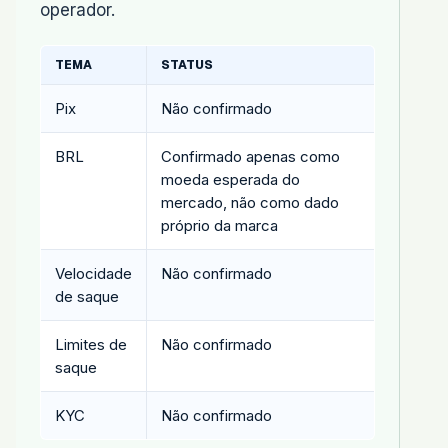
operador.
TEMA
STATUS
Pix
Não confirmado
BRL
Confirmado apenas como
moeda esperada do
mercado, não como dado
próprio da marca
Velocidade
Não confirmado
de saque
Limites de
Não confirmado
saque
KYC
Não confirmado