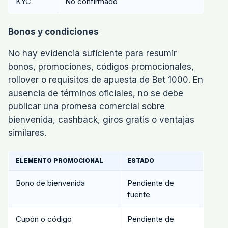
KYC
No confirmado
Bonos y condiciones
No hay evidencia suficiente para resumir
bonos, promociones, códigos promocionales,
rollover o requisitos de apuesta de Bet 1000. En
ausencia de términos oficiales, no se debe
publicar una promesa comercial sobre
bienvenida, cashback, giros gratis o ventajas
similares.
ELEMENTO PROMOCIONAL
ESTADO
Bono de bienvenida
Pendiente de
fuente
Cupón o código
Pendiente de