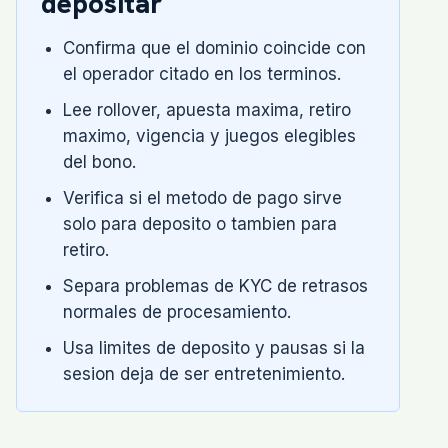
depositar
Confirma que el dominio coincide con
el operador citado en los terminos.
Lee rollover, apuesta maxima, retiro
maximo, vigencia y juegos elegibles
del bono.
Verifica si el metodo de pago sirve
solo para deposito o tambien para
retiro.
Separa problemas de KYC de retrasos
normales de procesamiento.
Usa limites de deposito y pausas si la
sesion deja de ser entretenimiento.