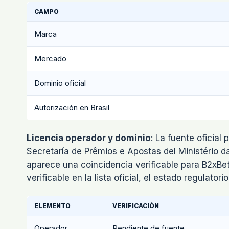
CAMPO
Marca
Mercado
Dominio oficial
Autorización en Brasil
Licencia operador y dominio
: La fuente oficial 
Secretaría de Prêmios e Apostas del Ministério d
aparece una coincidencia verificable para B2xBet
verificable en la lista oficial, el estado regulato
ELEMENTO
VERIFICACIÓN
Operador
Pendiente de fuente