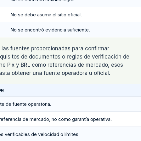
No se debe asumir el sitio oficial.
No se encontró evidencia suficiente.
n las fuentes proporcionadas para confirmar
 requisitos de documentos o reglas de verificación de
ene Pix y BRL como referencias de mercado, esos
ta obtener una fuente operadora u oficial.
ÓN
te de fuente operatoria.
eferencia de mercado, no como garantía operativa.
s verificables de velocidad o límites.