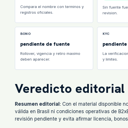
Compara el nombre con terminos y
Sin fuente fu
registros oficiales.
revision.
BONO
KYC
pendiente de fuente
pendiente
Rollover, vigencia y retiro maximo
La verificacio
deben aparecer.
y limites.
Veredicto editorial
Resumen editorial
: Con el material disponible n
válida en Brasil ni condiciones operativas de B2x
revisión pendiente y evita afirmar licencia, bonos