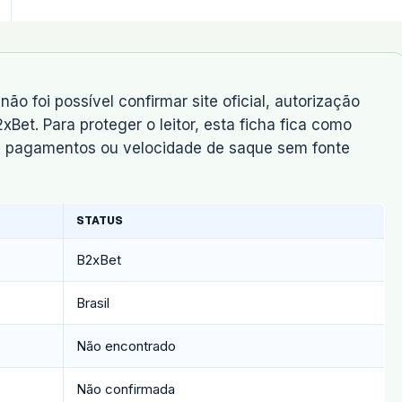
não foi possível confirmar site oficial, autorização
xBet. Para proteger o leitor, esta ficha fica como
s, pagamentos ou velocidade de saque sem fonte
STATUS
B2xBet
Brasil
Não encontrado
Não confirmada