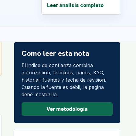
Leer analisis completo
Como leer esta nota
El indice de confianza combina
autorizacion, terminos, pagos, KYC,
historial, fuentes y fecha de revision.
Cuando la fuente es debil, la pagina
debe mostrarlo.
Ver metodologia