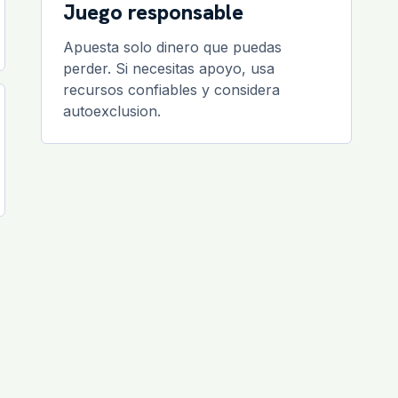
Juego responsable
Apuesta solo dinero que puedas
perder. Si necesitas apoyo, usa
recursos confiables y considera
autoexclusion.