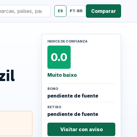
Comparar
ES
PT-BR
INDICE DE CONFIANZA
0.0
il
Muito baixo
BONO
pendiente de fuente
RETIRO
pendiente de fuente
Visitar con aviso