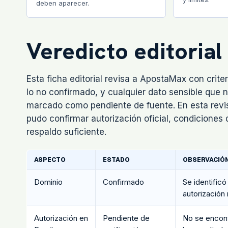
deben aparecer.
Veredicto editorial
Esta ficha editorial revisa a ApostaMax con crite
lo no confirmado, y cualquier dato sensible que 
marcado como pendiente de fuente. En esta revisi
pudo confirmar autorización oficial, condiciones 
respaldo suficiente.
ASPECTO
ESTADO
OBSERVACIÓN
Dominio
Confirmado
Se identific
autorización 
Autorización en
Pendiente de
No se encont