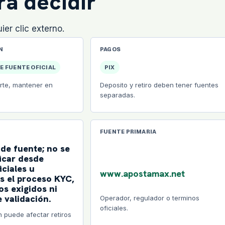
a decidir
er clic externo.
N
PAGOS
E FUENTE OFICIAL
PIX
erte, mantener en
Deposito y retiro deben tener fuentes
separadas.
FUENTE PRIMARIA
de fuente; no se
icar desde
iciales u
www.apostamax.net
s el proceso KYC,
s exigidos ni
 validación.
Operador, regulador o terminos
oficiales.
n puede afectar retiros