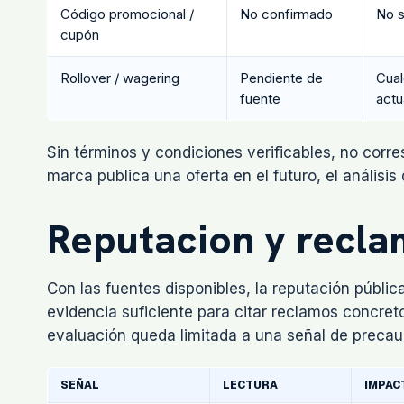
Código promocional /
No confirmado
No s
cupón
Rollover / wagering
Pendiente de
Cual
fuente
actu
Sin términos y condiciones verificables, no corr
marca publica una oferta en el futuro, el análisis
Reputacion y recl
Con las fuentes disponibles, la reputación públi
evidencia suficiente para citar reclamos concret
evaluación queda limitada a una señal de precauci
SEÑAL
LECTURA
IMPAC