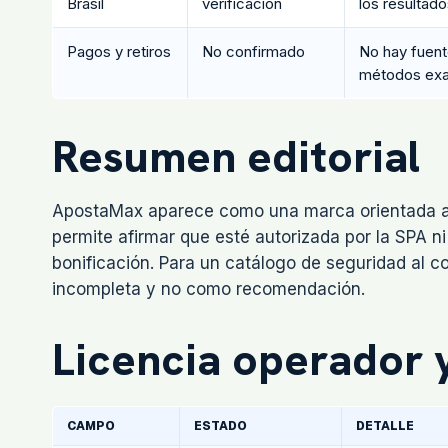
Brasil
verificación
los resultad
Pagos y retiros
No confirmado
No hay fuent
métodos exa
Resumen editorial
ApostaMax aparece como una marca orientada al 
permite afirmar que esté autorizada por la SPA ni
bonificación. Para un catálogo de seguridad al co
incompleta y no como recomendación.
Licencia operador 
CAMPO
ESTADO
DETALLE