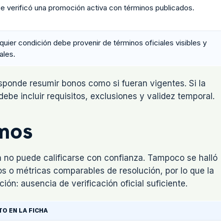
e verificó una promoción activa con términos publicados.
quier condición debe provenir de términos oficiales visibles y
ales.
esponde resumir bonos como si fueran vigentes. Si la
 debe incluir requisitos, exclusiones y validez temporal.
amos
ca no puede calificarse con confianza. Tampoco se halló
os o métricas comparables de resolución, por lo que la
ón: ausencia de verificación oficial suficiente.
TO EN LA FICHA