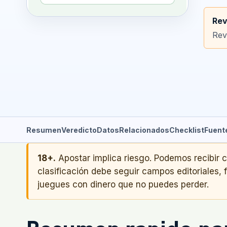
Rev
Rev
Resumen
Veredicto
Datos
Relacionados
Checklist
Fuent
18+.
Apostar implica riesgo. Podemos recibir 
clasificación debe seguir campos editoriales, 
juegues con dinero que no puedes perder.