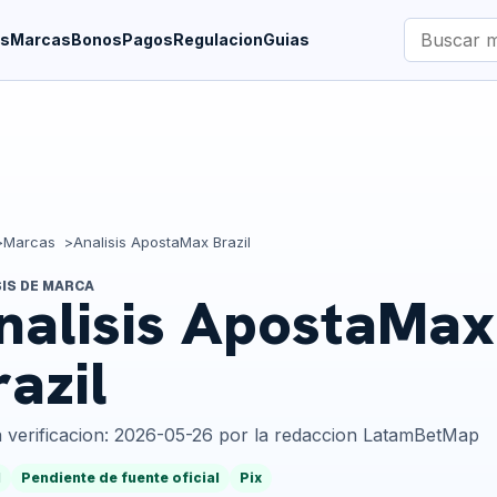
Buscar
es
Marcas
Bonos
Pagos
Regulacion
Guias
marcas
Marcas
Analisis ApostaMax Brazil
SIS DE MARCA
nalisis ApostaMax
razil
a verificacion: 2026-05-26 por la redaccion LatamBetMap
l
Pendiente de fuente oficial
Pix