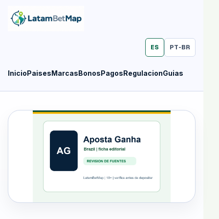
ES
PT-BR
Inicio
Paises
Marcas
Bonos
Pagos
Regulacion
Guias