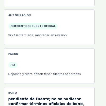
AUTORIZACION
PENDIENTE DE FUENTE OFICIAL
Sin fuente fuerte, mantener en revision.
PAGOS
PIX
Deposito y retiro deben tener fuentes separadas.
BONO
pendiente de fuente; no se pudieron
confirmar términos oficiales de bono,