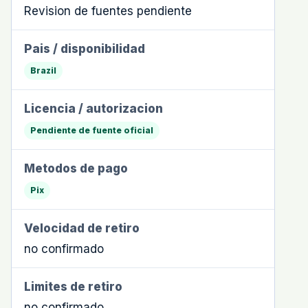
Revision de fuentes pendiente
Pais / disponibilidad
Brazil
Licencia / autorizacion
Pendiente de fuente oficial
Metodos de pago
Pix
Velocidad de retiro
no confirmado
Limites de retiro
no confirmado