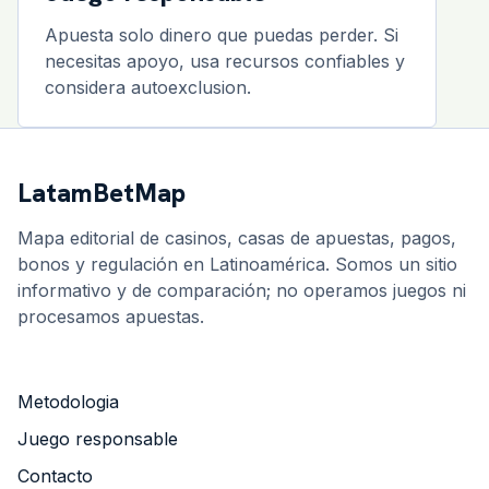
Apuesta solo dinero que puedas perder. Si
necesitas apoyo, usa recursos confiables y
considera autoexclusion.
LatamBetMap
Mapa editorial de casinos, casas de apuestas, pagos,
bonos y regulación en Latinoamérica. Somos un sitio
informativo y de comparación; no operamos juegos ni
procesamos apuestas.
Metodologia
Juego responsable
Contacto