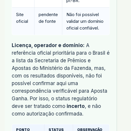
pt-BR.
Site
pendente
Não foi possível
oficial
de fonte
validar um domínio
oficial confiável.
Licença, operador e domínio:
A
referência oficial prioritária para o Brasil é
a lista da Secretaria de Prêmios e
Apostas do Ministério da Fazenda, mas,
com os resultados disponíveis, não foi
possível confirmar aqui uma
correspondência verificável para Aposta
Ganha. Por isso, o status regulatório
deve ser tratado como
incerto
, e não
como autorização confirmada.
PONTO
STATUS
OBSERVAÇÃO