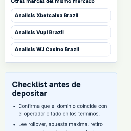
Otras marcas del mismo mercado
Analisis Xbetcaixa Brazil
Analisis Vupi Brazil
Analisis WJ Casino Brazil
Checklist antes de
depositar
Confirma que el dominio coincide con
el operador citado en los terminos.
Lee rollover, apuesta maxima, retiro