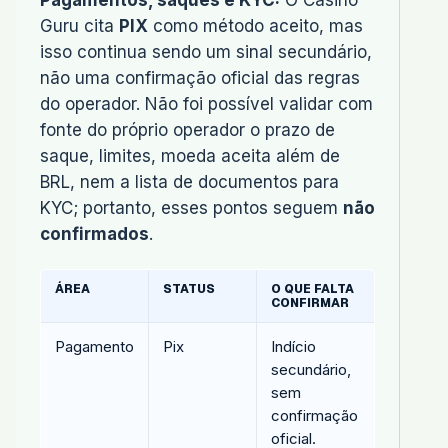
Pagamentos, saques e KYC:
O Casino
Guru cita
PIX
como método aceito, mas
isso continua sendo um sinal secundário,
não uma confirmação oficial das regras
do operador. Não foi possível validar com
fonte do próprio operador o prazo de
saque, limites, moeda aceita além de
BRL, nem a lista de documentos para
KYC; portanto, esses pontos seguem
não
confirmados
.
ÁREA
STATUS
O QUE FALTA
CONFIRMAR
Pagamento
Pix
Indício
secundário,
sem
confirmação
oficial.