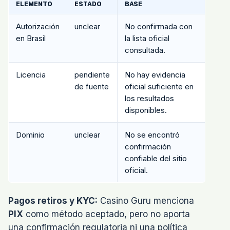
ELEMENTO
ESTADO
BASE
Autorización
unclear
No confirmada con
en Brasil
la lista oficial
consultada.
Licencia
pendiente
No hay evidencia
de fuente
oficial suficiente en
los resultados
disponibles.
Dominio
unclear
No se encontró
confirmación
confiable del sitio
oficial.
Pagos retiros y KYC:
Casino Guru menciona
PIX
como método aceptado, pero no aporta
una confirmación regulatoria ni una política