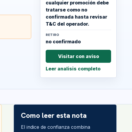
cualquier promoción debe
tratarse como no
confirmada hasta revisar
T&C del operador.
RETIRO
no confirmado
Visitar con aviso
Leer analisis completo
Como leer esta nota
El indice de confianza combina