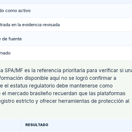
do como activo
rada en la evidencia revisada
 de fuente
rmado
 la SPA/MF es la referencia prioritaria para verificar si un
nformación disponible aquí no se logró confirmar a
que el estatus regulatorio debe mantenerse como
e el mercado brasileño recuerdan que las plataformas
registro estricto y ofrecer herramientas de protección al
RESULTADO