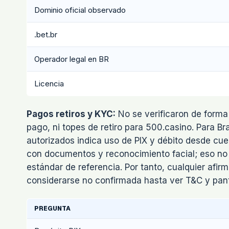
Dominio oficial observado
.bet.br
Operador legal en BR
Licencia
Pagos retiros y KYC:
No se verificaron de forma 
pago, ni topes de retiro para 500.casino. Para Br
autorizados indica uso de PIX y débito desde cue
con documentos y reconocimiento facial; eso no 
estándar de referencia. Por tanto, cualquier afir
considerarse no confirmada hasta ver T&C y pantal
PREGUNTA