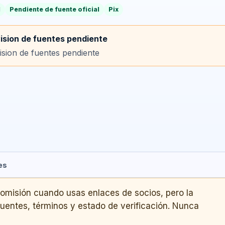
l
Pendiente de fuente oficial
Pix
ision de fuentes pendiente
ision de fuentes pendiente
es
comisión cuando usas enlaces de socios, pero la
fuentes, términos y estado de verificación. Nunca