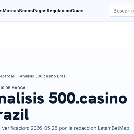
Buscar
es
Marcas
Bonos
Pagos
Regulacion
Guias
marcas
Marcas
Analisis 500.casino Brazil
SIS DE MARCA
nalisis 500.casino
razil
a verificacion: 2026-05-26 por la redaccion LatamBetMap