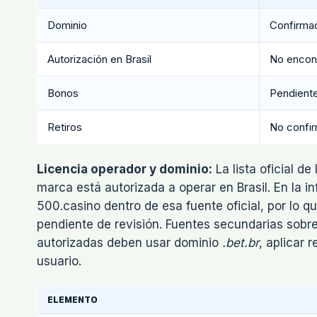
Dominio
Confirma
Autorización en Brasil
No encont
Bonos
Pendiente
Retiros
No confi
Licencia operador y dominio:
La lista oficial de
marca está autorizada a operar en Brasil. En la i
500.casino dentro de esa fuente oficial, por lo 
pendiente de revisión. Fuentes secundarias sobr
autorizadas deben usar dominio
.bet.br
, aplicar 
usuario.
ELEMENTO