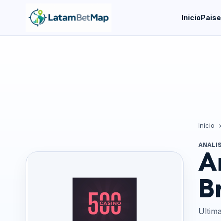
Inicio
Pais
Inicio
ANALI
A
B
Ultim