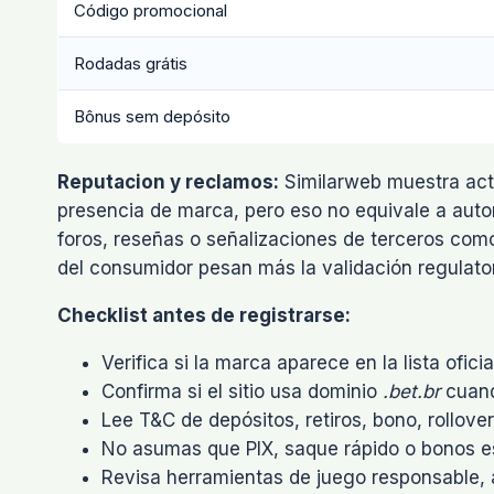
Código promocional
Rodadas grátis
Bônus sem depósito
Reputacion y reclamos:
Similarweb muestra acti
presencia de marca, pero eso no equivale a auto
foros, reseñas o señalizaciones de terceros com
del consumidor pesan más la validación regulator
Checklist antes de registrarse:
Verifica si la marca aparece en la lista ofic
Confirma si el sitio usa dominio
.bet.br
cuando
Lee T&C de depósitos, retiros, bono, rollover
No asumas que PIX, saque rápido o bonos est
Revisa herramientas de juego responsable, a