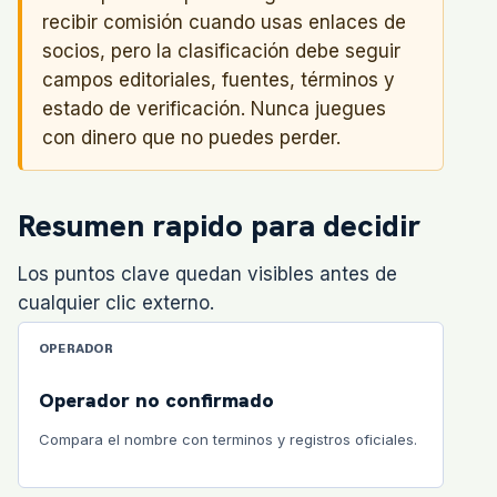
recibir comisión cuando usas enlaces de
socios, pero la clasificación debe seguir
campos editoriales, fuentes, términos y
estado de verificación. Nunca juegues
con dinero que no puedes perder.
Resumen rapido para decidir
Los puntos clave quedan visibles antes de
cualquier clic externo.
OPERADOR
Operador no confirmado
Compara el nombre con terminos y registros oficiales.