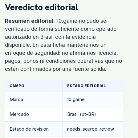
Veredicto editorial
Resumen editorial:
10.game no pudo ser
verificado de forma suficiente como operador
autorizado en Brasil con la evidencia
disponible. En esta ficha mantenemos un
enfoque de seguridad: no afirmamos licencia,
pagos, bonos ni condiciones operativas que no
estén confirmados por una fuente sólida.
CAMPO
ESTADO EDITORIAL
Marca
10.game
Mercado
Brasil (pt-BR)
Estado de revisión
needs_source_review