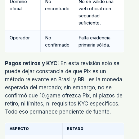
Dominio
No
No se validó una
oficial
encontrado
web oficial con
seguridad
suficiente.
Operador
No
Falta evidencia
confirmado
primaria sólida.
Pagos retiros y KYC:
En esta revisión solo se
puede dejar constancia de que Pix es un
método relevante en Brasil y BRL es la moneda
esperada del mercado; sin embargo, no se
confirmó que 10.game ofrezca Pix, ni plazos de
retiro, ni límites, ni requisitos KYC específicos.
Todo eso permanece pendiente de fuente.
ASPECTO
ESTADO