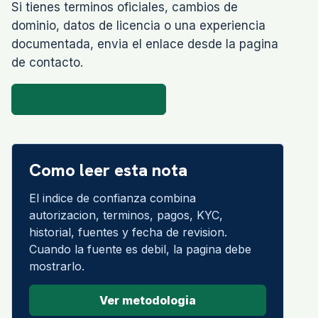
Si tienes terminos oficiales, cambios de
dominio, datos de licencia o una experiencia
documentada, envia el enlace desde la pagina
de contacto.
Contactar redaccion
Como leer esta nota
El indice de confianza combina
autorizacion, terminos, pagos, KYC,
historial, fuentes y fecha de revision.
Cuando la fuente es debil, la pagina debe
mostrarlo.
Ver metodologia