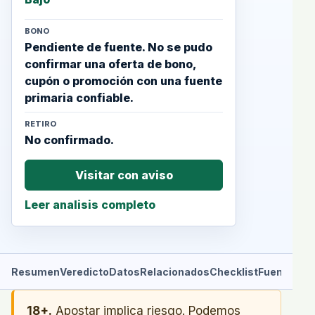
BONO
Pendiente de fuente. No se pudo
confirmar una oferta de bono,
cupón o promoción con una fuente
primaria confiable.
RETIRO
No confirmado.
Visitar con aviso
Leer analisis completo
Resumen
Veredicto
Datos
Relacionados
Checklist
Fuentes
18+.
Apostar implica riesgo. Podemos