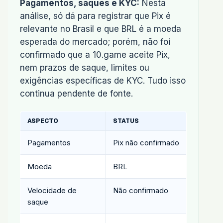
Pagamentos, saques e KYC:
Nesta
análise, só dá para registrar que Pix é
relevante no Brasil e que BRL é a moeda
esperada do mercado; porém, não foi
confirmado que a 10.game aceite Pix,
nem prazos de saque, limites ou
exigências específicas de KYC. Tudo isso
continua pendente de fonte.
ASPECTO
STATUS
Pagamentos
Pix não confirmado
Moeda
BRL
Velocidade de
Não confirmado
saque