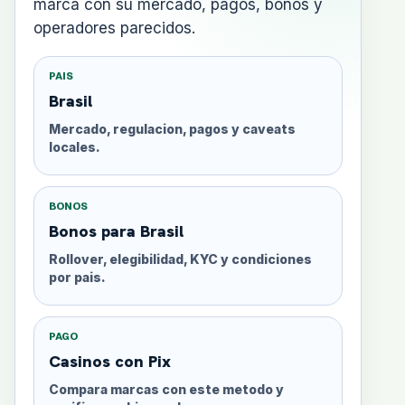
marca con su mercado, pagos, bonos y
operadores parecidos.
PAIS
Brasil
Mercado, regulacion, pagos y caveats
locales.
BONOS
Bonos para Brasil
Rollover, elegibilidad, KYC y condiciones
por pais.
PAGO
Casinos con Pix
Compara marcas con este metodo y