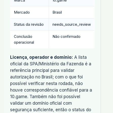
Marca
10.game
Mercado
Brasil
Status da revisão
needs_source_review
Conclusão
Não confirmado
operacional
Licença, operador e domínio:
A lista
oficial da SPA/Ministério da Fazenda é a
referência principal para validar
autorização no Brasil; com o que foi
possível verificar nesta rodada, não
houve correspondência confiável para a
10.game. Também não foi possível
validar um domínio oficial com
segurança suficiente, então o status do