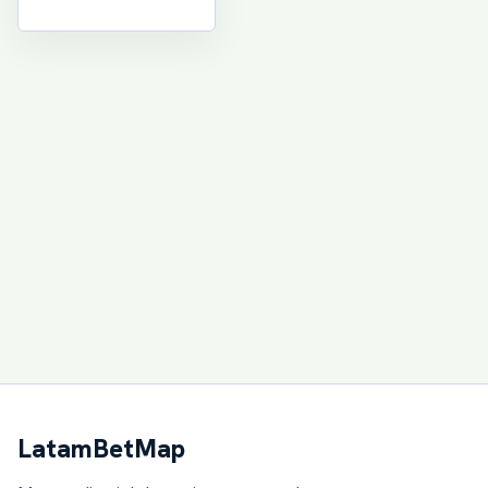
LatamBetMap