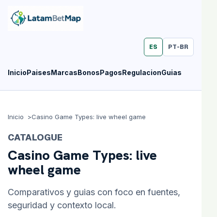
ES
PT-BR
Inicio
Paises
Marcas
Bonos
Pagos
Regulacion
Guias
Inicio
Casino Game Types: live wheel game
CATALOGUE
Casino Game Types:
live
wheel game
Comparativos y guias con foco en fuentes,
seguridad y contexto local.