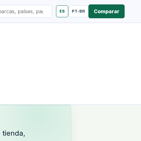
Comparar
ES
PT-BR
 tienda,