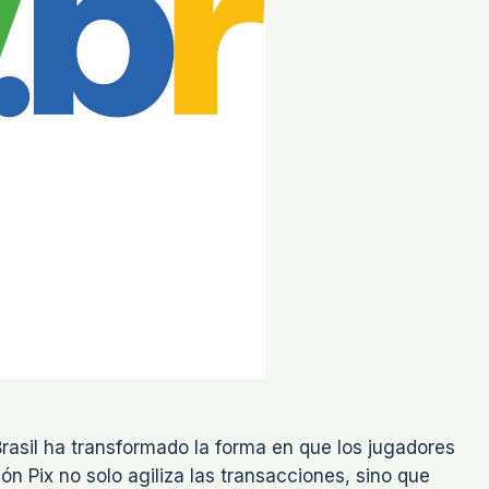
asil ha transformado la forma en que los jugadores
ión Pix no solo agiliza las transacciones, sino que