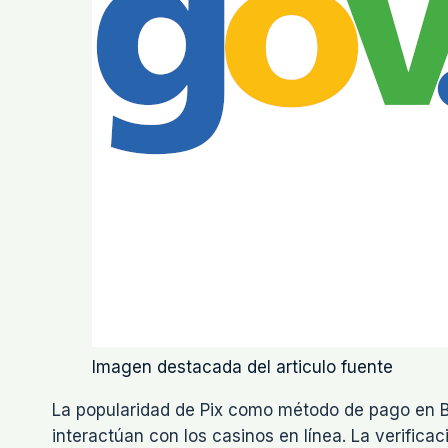
Imagen destacada del articulo fuente
La popularidad de Pix como método de pago en Br
interactúan con los casinos en línea. La verificac