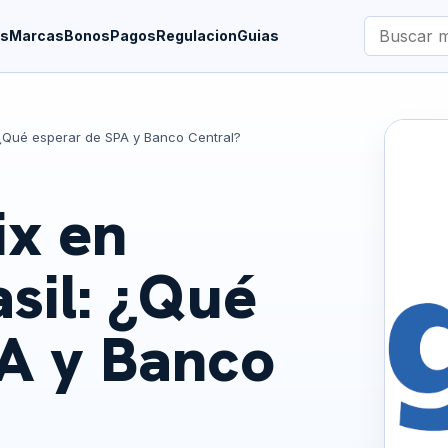
Buscar
es
Marcas
Bonos
Pagos
Regulacion
Guias
marcas
: ¿Qué esperar de SPA y Banco Central?
ix en
asil: ¿Qué
PA y Banco