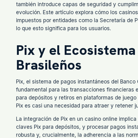
también introduce capas de seguridad y cumplim
evolución. Este artículo explora cómo los casinos 
impuestos por entidades como la Secretaría de Pr
lo que esto significa para los usuarios.
Pix y el Ecosistema
Brasileños
Pix, el sistema de pagos instantáneos del Banco C
fundamental para las transacciones financieras en
para depósitos y retiros en plataformas de juego 
Pix es casi una necesidad para atraer y retener 
La integración de Pix en un casino online implic
claves Pix para depósitos, y procesar pagos insta
robusta y, crucialmente, la adherencia a las norm