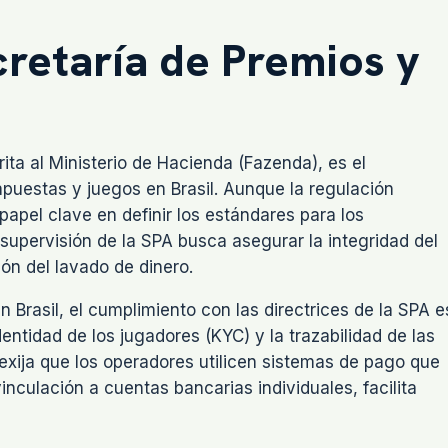
cretaría de Premios y
ita al Ministerio de Hacienda (Fazenda), es el
uestas y juegos en Brasil. Aunque la regulación
papel clave en definir los estándares para los
supervisión de la SPA busca asegurar la integridad del
ón del lavado de dinero.
 Brasil, el cumplimiento con las directrices de la SPA e
identidad de los jugadores (KYC) y la trazabilidad de las
exija que los operadores utilicen sistemas de pago que
inculación a cuentas bancarias individuales, facilita