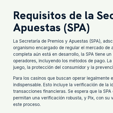
Requisitos de la Se
Apuestas (SPA)
La Secretaría de Premios y Apuestas (SPA), adscr
organismo encargado de regular el mercado de ap
completa aún está en desarrollo, la SPA tiene un 
operadores, incluyendo los métodos de pago. La 
juego, la protección del consumidor y la prevenci
Para los casinos que buscan operar legalmente en
indispensable. Esto incluye la verificación de la 
transacciones financieras. Se espera que la SPA 
permitan una verificación robusta, y Pix, con su v
este proceso.