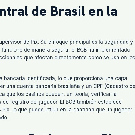
tral de Brasil en la
upervisor de Pix. Su enfoque principal es la seguridad y
Pix funcione de manera segura, el BCB ha implementado
saccionales que afectan directamente cómo se usa en lo
a bancaria identificada, lo que proporciona una capa
ner una cuenta bancaria brasileña y un CPF (Cadastro d
ca que los casinos pueden, en teoría, verificar la
os de registro del jugador. El BCB también establece
 Pix, lo que puede influir en la cantidad que un jugador
ado.