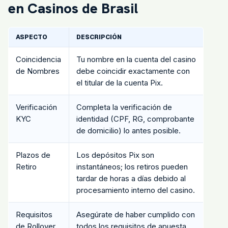
en Casinos de Brasil
ASPECTO
DESCRIPCIÓN
Coincidencia
Tu nombre en la cuenta del casino
de Nombres
debe coincidir exactamente con
el titular de la cuenta Pix.
Verificación
Completa la verificación de
KYC
identidad (CPF, RG, comprobante
de domicilio) lo antes posible.
Plazos de
Los depósitos Pix son
Retiro
instantáneos; los retiros pueden
tardar de horas a días debido al
procesamiento interno del casino.
Requisitos
Asegúrate de haber cumplido con
de Rollover
todos los requisitos de apuesta