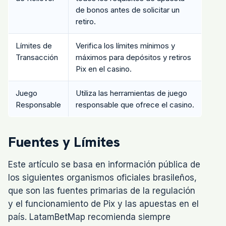
de bonos antes de solicitar un
retiro.
Límites de
Verifica los límites mínimos y
Transacción
máximos para depósitos y retiros
Pix en el casino.
Juego
Utiliza las herramientas de juego
Responsable
responsable que ofrece el casino.
Fuentes y Límites
Este artículo se basa en información pública de
los siguientes organismos oficiales brasileños,
que son las fuentes primarias de la regulación
y el funcionamiento de Pix y las apuestas en el
país. LatamBetMap recomienda siempre