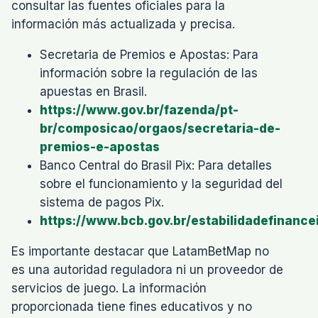
consultar las fuentes oficiales para la
información más actualizada y precisa.
Secretaria de Premios e Apostas: Para
información sobre la regulación de las
apuestas en Brasil.
https://www.gov.br/fazenda/pt-
br/composicao/orgaos/secretaria-de-
premios-e-apostas
Banco Central do Brasil Pix: Para detalles
sobre el funcionamiento y la seguridad del
sistema de pagos Pix.
https://www.bcb.gov.br/estabilidadefinancei
Es importante destacar que LatamBetMap no
es una autoridad reguladora ni un proveedor de
servicios de juego. La información
proporcionada tiene fines educativos y no