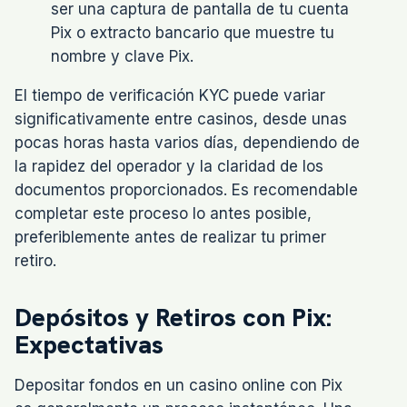
ser una captura de pantalla de tu cuenta
Pix o extracto bancario que muestre tu
nombre y clave Pix.
El tiempo de verificación KYC puede variar
significativamente entre casinos, desde unas
pocas horas hasta varios días, dependiendo de
la rapidez del operador y la claridad de los
documentos proporcionados. Es recomendable
completar este proceso lo antes posible,
preferiblemente antes de realizar tu primer
retiro.
Depósitos y Retiros con Pix:
Expectativas
Depositar fondos en un casino online con Pix