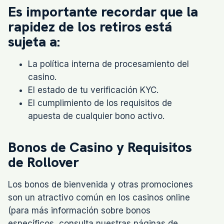
Es importante recordar que la
rapidez de los retiros está
sujeta a:
La política interna de procesamiento del
casino.
El estado de tu verificación KYC.
El cumplimiento de los requisitos de
apuesta de cualquier bono activo.
Bonos de Casino y Requisitos
de Rollover
Los bonos de bienvenida y otras promociones
son un atractivo común en los casinos online
(para más información sobre bonos
específicos, consulta nuestras páginas de