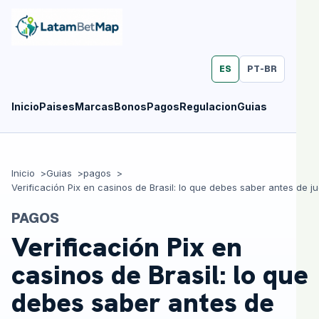
ES
PT-BR
Inicio
Paises
Marcas
Bonos
Pagos
Regulacion
Guias
Inicio
Guias
pagos
Verificación Pix en casinos de Brasil: lo que debes saber antes de j
PAGOS
Verificación Pix en
casinos de Brasil: lo que
debes saber antes de