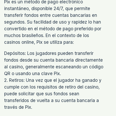
Pix es un método de pago electrónico
instantáneo, disponible 24/7, que permite
transferir fondos entre cuentas bancarias en
segundos. Su facilidad de uso y rapidez lo han
convertido en el método de pago preferido por
muchos brasileños. En el contexto de los
casinos online, Pix se utiliza para:
Depósitos: Los jugadores pueden transferir
fondos desde su cuenta bancaria directamente
al casino, generalmente escaneando un código
QR o usando una clave Pix.
2. Retiros: Una vez que el jugador ha ganado y
cumple con los requisitos de retiro del casino,
puede solicitar que sus fondos sean
transferidos de vuelta a su cuenta bancaria a
través de Pix.