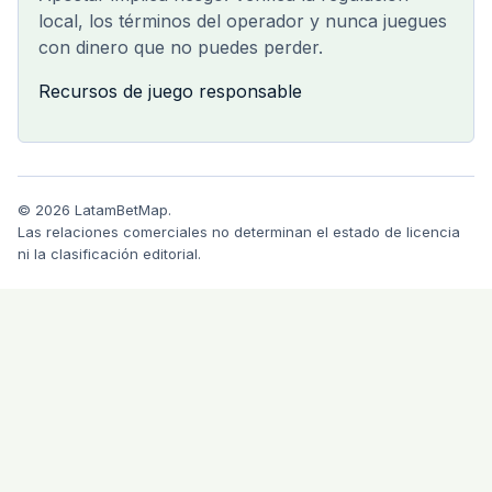
local, los términos del operador y nunca juegues
con dinero que no puedes perder.
Recursos de juego responsable
© 2026 LatamBetMap.
Las relaciones comerciales no determinan el estado de licencia
ni la clasificación editorial.