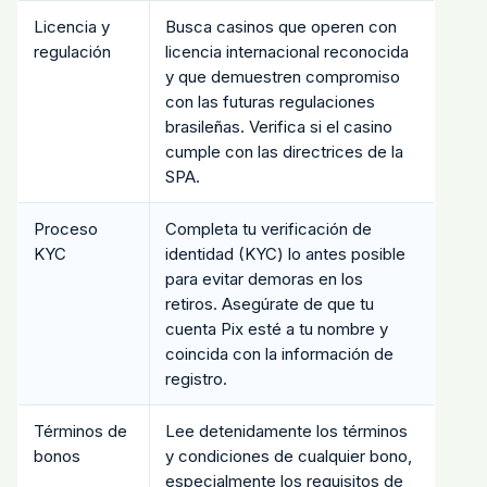
Licencia y
Busca casinos que operen con
regulación
licencia internacional reconocida
y que demuestren compromiso
con las futuras regulaciones
brasileñas. Verifica si el casino
cumple con las directrices de la
SPA.
Proceso
Completa tu verificación de
KYC
identidad (KYC) lo antes posible
para evitar demoras en los
retiros. Asegúrate de que tu
cuenta Pix esté a tu nombre y
coincida con la información de
registro.
Términos de
Lee detenidamente los términos
bonos
y condiciones de cualquier bono,
especialmente los requisitos de