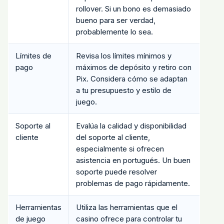
rollover. Si un bono es demasiado
bueno para ser verdad,
probablemente lo sea.
Límites de
Revisa los límites mínimos y
pago
máximos de depósito y retiro con
Pix. Considera cómo se adaptan
a tu presupuesto y estilo de
juego.
Soporte al
Evalúa la calidad y disponibilidad
cliente
del soporte al cliente,
especialmente si ofrecen
asistencia en portugués. Un buen
soporte puede resolver
problemas de pago rápidamente.
Herramientas
Utiliza las herramientas que el
de juego
casino ofrece para controlar tu