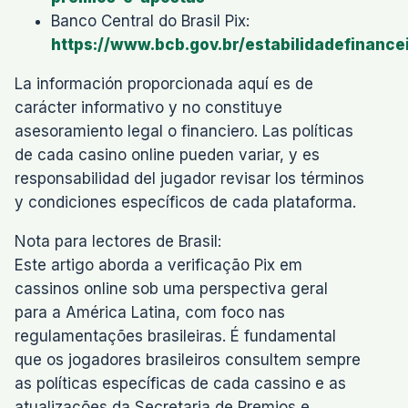
Banco Central do Brasil Pix:
https://www.bcb.gov.br/estabilidadefinancei
La información proporcionada aquí es de
carácter informativo y no constituye
asesoramiento legal o financiero. Las políticas
de cada casino online pueden variar, y es
responsabilidad del jugador revisar los términos
y condiciones específicos de cada plataforma.
Nota para lectores de Brasil:
Este artigo aborda a verificação Pix em
cassinos online sob uma perspectiva geral
para a América Latina, com foco nas
regulamentações brasileiras. É fundamental
que os jogadores brasileiros consultem sempre
as políticas específicas de cada cassino e as
atualizações da Secretaria de Premios e