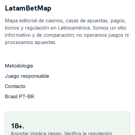
LatamBetMap
Mapa editorial de casinos, casas de apuestas, pagos,
bonos y regulación en Latinoamérica. Somos un sitio
informativo y de comparación; no operamos juegos ni
procesamos apuestas.
Metodologia
Juego responsable
Contacto
Brasil PT-BR
18+.
Apostar implica riesgo. Verifica la regulación