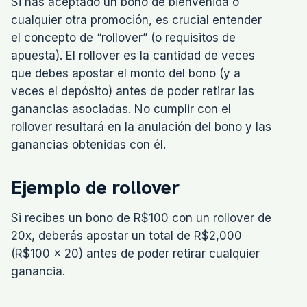
Si has aceptado un bono de bienvenida o
cualquier otra promoción, es crucial entender
el concepto de “rollover” (o requisitos de
apuesta). El rollover es la cantidad de veces
que debes apostar el monto del bono (y a
veces el depósito) antes de poder retirar las
ganancias asociadas. No cumplir con el
rollover resultará en la anulación del bono y las
ganancias obtenidas con él.
Ejemplo de rollover
Si recibes un bono de R$100 con un rollover de
20x, deberás apostar un total de R$2,000
(R$100 x 20) antes de poder retirar cualquier
ganancia.