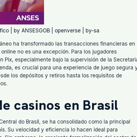
áfico | by ANSESGOB | openverse | by-sa
áneo ha transformado las transacciones financieras en
os online no es una excepción. Para los jugadores
n Pix, especialmente bajo la supervisión de la Secretari
enda, es crucial para una experiencia de juego segura 
esde los depósitos y retiros hasta los requisitos de
os.
de casinos en Brasil
entral do Brasil, se ha consolidado como la principal
ís. Su velocidad y eficiencia lo hacen ideal para