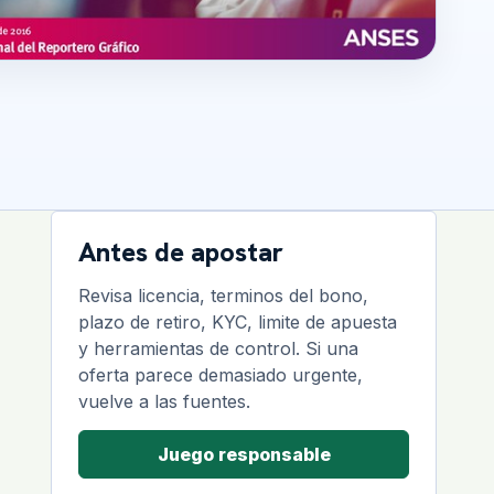
Antes de apostar
Revisa licencia, terminos del bono,
plazo de retiro, KYC, limite de apuesta
y herramientas de control. Si una
oferta parece demasiado urgente,
vuelve a las fuentes.
Juego responsable