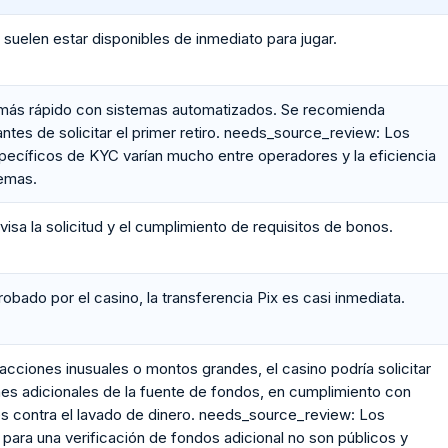
suelen estar disponibles de inmediato para jugar.
más rápido con sistemas automatizados. Se recomienda
ntes de solicitar el primer retiro. needs_source_review: Los
ecíficos de KYC varían mucho entre operadores y la eficiencia
temas.
evisa la solicitud y el cumplimiento de requisitos de bonos.
obado por el casino, la transferencia Pix es casi inmediata.
sacciones inusuales o montos grandes, el casino podría solicitar
nes adicionales de la fuente de fondos, en cumplimiento con
s contra el lavado de dinero. needs_source_review: Los
para una verificación de fondos adicional no son públicos y