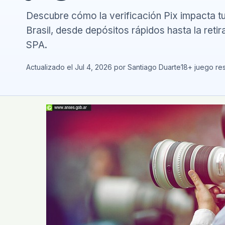
Descubre cómo la verificación Pix impacta tu
Brasil, desde depósitos rápidos hasta la retir
SPA.
Actualizado el Jul 4, 2026 por Santiago Duarte
18+ juego re