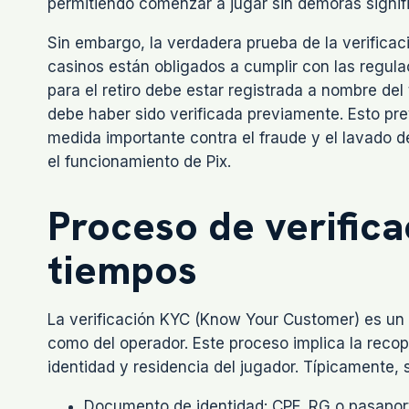
permitiendo comenzar a jugar sin demoras signifi
Sin embargo, la verdadera prueba de la verificació
casinos están obligados a cumplir con las regulac
para el retiro debe estar registrada a nombre del t
debe haber sido verificada previamente. Esto pre
medida importante contra el fraude y el lavado de
el funcionamiento de Pix.
Proceso de verific
tiempos
La verificación KYC (Know Your Customer) es un 
como del operador. Este proceso implica la reco
identidad y residencia del jugador. Típicamente, s
Documento de identidad: CPF, RG o pasapor