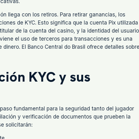
cativas.
n llega con los retiros. Para retirar ganancias, los
iones de KYC. Esto significa que la cuenta Pix utilizada
itular de la cuenta del casino, y la identidad del usuario
viene el uso de terceros para transacciones y es una
 dinero. El Banco Central do Brasil ofrece detalles sobr
ación KYC y sus
paso fundamental para la seguridad tanto del jugador
pilación y verificación de documentos que prueben la
e solicitarán:
te.