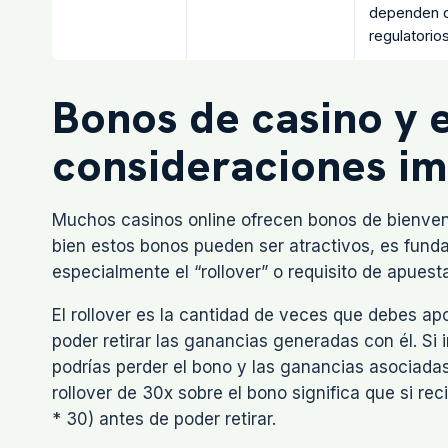
dependen de
regulatorios
Bonos de casino y e
consideraciones i
Muchos casinos online ofrecen bonos de bienveni
bien estos bonos pueden ser atractivos, es fund
especialmente el “rollover” o requisito de apuest
El rollover es la cantidad de veces que debes ap
poder retirar las ganancias generadas con él. Si i
podrías perder el bono y las ganancias asociad
rollover de 30x sobre el bono significa que si 
* 30) antes de poder retirar.