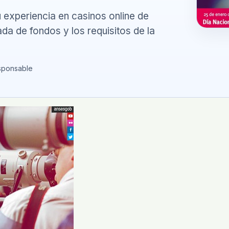
 experiencia en casinos online de
ada de fondos y los requisitos de la
sponsable