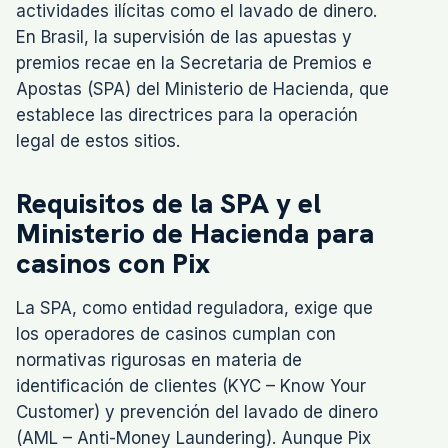
actividades ilícitas como el lavado de dinero.
En Brasil, la supervisión de las apuestas y
premios recae en la Secretaria de Premios e
Apostas (SPA) del Ministerio de Hacienda, que
establece las directrices para la operación
legal de estos sitios.
Requisitos de la SPA y el
Ministerio de Hacienda para
casinos con Pix
La SPA, como entidad reguladora, exige que
los operadores de casinos cumplan con
normativas rigurosas en materia de
identificación de clientes (KYC – Know Your
Customer) y prevención del lavado de dinero
(AML – Anti-Money Laundering). Aunque Pix