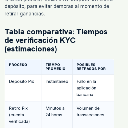
depósito, para evitar demoras al momento de
retirar ganancias.
Tabla comparativa: Tiempos
de verificación KYC
(estimaciones)
PROCESO
TIEMPO
POSIBLES
PROMEDIO
RETRASOS POR
Depósito Pix
Instantáneo
Fallo en la
aplicación
bancaria
Retiro Pix
Minutos a
Volumen de
(cuenta
24 horas
transacciones
verificada)