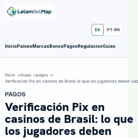
ES
PT-BR
Inicio
Paises
Marcas
Bonos
Pagos
Regulacion
Guias
Inicio
Guias
pagos
Verificación Pix en casinos de Brasil: lo que los jugadores deben sa
PAGOS
Verificación Pix en
casinos de Brasil: lo que
los jugadores deben