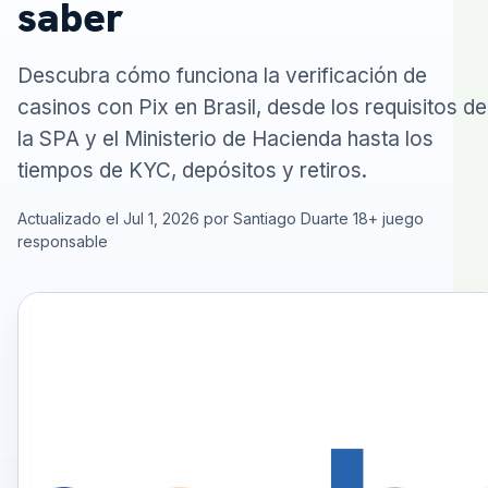
saber
Descubra cómo funciona la verificación de
casinos con Pix en Brasil, desde los requisitos de
la SPA y el Ministerio de Hacienda hasta los
tiempos de KYC, depósitos y retiros.
Actualizado el Jul 1, 2026 por Santiago Duarte
18+ juego
responsable