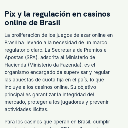
Pix y la regulación en casinos
online de Brasil
La proliferación de los juegos de azar online en
Brasil ha llevado a la necesidad de un marco
regulatorio claro. La Secretaria de Premios e
Apostas (SPA), adscrita al Ministerio de
Hacienda (Ministerio da Fazenda), es el
organismo encargado de supervisar y regular
las apuestas de cuota fija en el país, lo que
incluye a los casinos online. Su objetivo
principal es garantizar la integridad del
mercado, proteger a los jugadores y prevenir
actividades ilícitas.
Para los casinos que operan en Brasil, cumplir