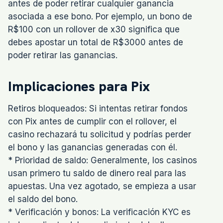
antes de poder retirar cualquier ganancia
asociada a ese bono. Por ejemplo, un bono de
R$100 con un rollover de x30 significa que
debes apostar un total de R$3000 antes de
poder retirar las ganancias.
Implicaciones para Pix
Retiros bloqueados: Si intentas retirar fondos
con Pix antes de cumplir con el rollover, el
casino rechazará tu solicitud y podrías perder
el bono y las ganancias generadas con él.
* Prioridad de saldo: Generalmente, los casinos
usan primero tu saldo de dinero real para las
apuestas. Una vez agotado, se empieza a usar
el saldo del bono.
* Verificación y bonos: La verificación KYC es