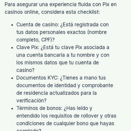
Para asegurar una experiencia fluida con Pix en
casinos online, considera esta checklist:
Cuenta de casino: ¿Está registrada con
tus datos personales exactos (nombre
completo, CPF)?
Clave Pix: ¿Está tu clave Pix asociada a
una cuenta bancaria a tu nombre y con
los mismos datos que tu cuenta de
casino?
Documentos KYC: ¿Tienes a mano tus
documentos de identidad y comprobante
de residencia actualizados para la
verificación?
Términos de bonos: ¿Has leído y
entendido los requisitos de rollover y otras
condiciones de cualquier bono que hayas