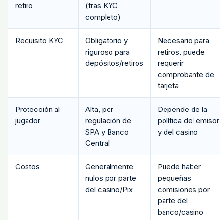
retiro
(tras KYC
completo)
Requisito KYC
Obligatorio y
Necesario para
riguroso para
retiros, puede
depósitos/retiros
requerir
comprobante de
tarjeta
Protección al
Alta, por
Depende de la
jugador
regulación de
política del emisor
SPA y Banco
y del casino
Central
Costos
Generalmente
Puede haber
nulos por parte
pequeñas
del casino/Pix
comisiones por
parte del
banco/casino