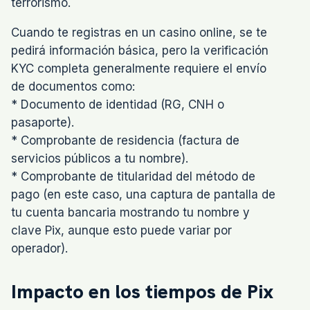
terrorismo.
Cuando te registras en un casino online, se te
pedirá información básica, pero la verificación
KYC completa generalmente requiere el envío
de documentos como:
* Documento de identidad (RG, CNH o
pasaporte).
* Comprobante de residencia (factura de
servicios públicos a tu nombre).
* Comprobante de titularidad del método de
pago (en este caso, una captura de pantalla de
tu cuenta bancaria mostrando tu nombre y
clave Pix, aunque esto puede variar por
operador).
Impacto en los tiempos de Pix