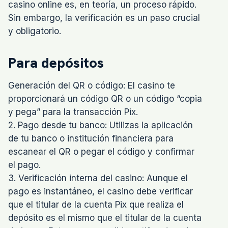
casino online es, en teoría, un proceso rápido.
Sin embargo, la verificación es un paso crucial
y obligatorio.
Para depósitos
Generación del QR o código: El casino te
proporcionará un código QR o un código “copia
y pega” para la transacción Pix.
2. Pago desde tu banco: Utilizas la aplicación
de tu banco o institución financiera para
escanear el QR o pegar el código y confirmar
el pago.
3. Verificación interna del casino: Aunque el
pago es instantáneo, el casino debe verificar
que el titular de la cuenta Pix que realiza el
depósito es el mismo que el titular de la cuenta