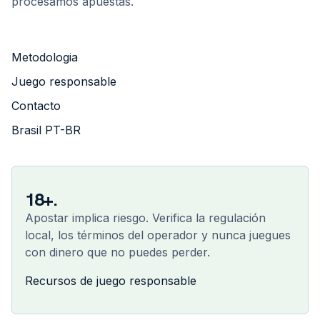
procesamos apuestas.
Metodologia
Juego responsable
Contacto
Brasil PT-BR
18+.
Apostar implica riesgo. Verifica la regulación
local, los términos del operador y nunca juegues
con dinero que no puedes perder.
Recursos de juego responsable