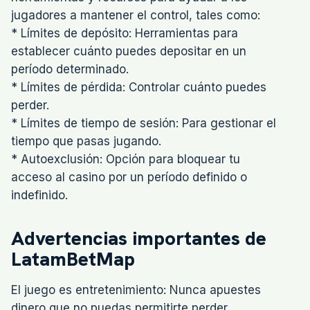
jugadores a mantener el control, tales como:
* Límites de depósito: Herramientas para
establecer cuánto puedes depositar en un
período determinado.
* Límites de pérdida: Controlar cuánto puedes
perder.
* Límites de tiempo de sesión: Para gestionar el
tiempo que pasas jugando.
* Autoexclusión: Opción para bloquear tu
acceso al casino por un período definido o
indefinido.
Advertencias importantes de
LatamBetMap
El juego es entretenimiento: Nunca apuestes
dinero que no puedas permitirte perder.