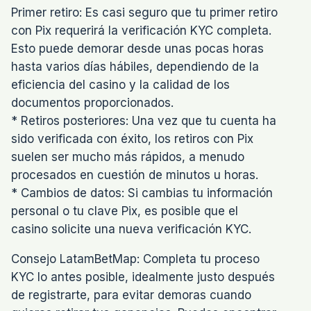
Primer retiro: Es casi seguro que tu primer retiro
con Pix requerirá la verificación KYC completa.
Esto puede demorar desde unas pocas horas
hasta varios días hábiles, dependiendo de la
eficiencia del casino y la calidad de los
documentos proporcionados.
* Retiros posteriores: Una vez que tu cuenta ha
sido verificada con éxito, los retiros con Pix
suelen ser mucho más rápidos, a menudo
procesados en cuestión de minutos u horas.
* Cambios de datos: Si cambias tu información
personal o tu clave Pix, es posible que el
casino solicite una nueva verificación KYC.
Consejo LatamBetMap: Completa tu proceso
KYC lo antes posible, idealmente justo después
de registrarte, para evitar demoras cuando