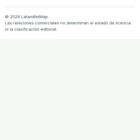
© 2026 LatamBetMap.
Las relaciones comerciales no determinan el estado de licencia
ni la clasificación editorial.