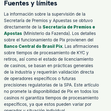
Fuentes y límites
La información sobre la supervisión de la
Secretaría de Premios y Apuestas se obtuvo
directamente de la
Secretaria de Premios e
Apostas
(Ministerio da Fazenda). Los detalles
sobre el funcionamiento de Pix provienen del
Banco Central do Brasil Pix
. Las afirmaciones
sobre tiempos de procesamiento de KYC y
retiros, así como el estado de licenciamiento
de casinos, se basan en prácticas generales
de la industria y requerirán validación directa
de operadores específicos o futuras
precisiones regulatorias de la SPA. Este artículo
no promete la disponibilidad de Pix en todos los
casinos ni garantiza tiempos de procesamiento
específicos, ya que estos pueden variar por
operador y situación individual.