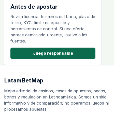
Antes de apostar
Revisa licencia, terminos del bono, plazo de
retiro, KYC, limite de apuesta y
herramientas de control. Si una oferta
parece demasiado urgente, vuelve a las
fuentes.
Juego responsable
LatamBetMap
Mapa editorial de casinos, casas de apuestas, pagos,
bonos y regulación en Latinoamérica. Somos un sitio
informativo y de comparación; no operamos juegos ni
procesamos apuestas.