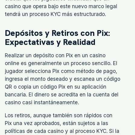
casino que opera bajo este nuevo marco legal
tendrá un proceso KYC más estructurado.
Depósitos y Retiros con Pix:
Expectativas y Realidad
Realizar un depósito con Pix en un casino
online es generalmente un proceso sencillo. El
jugador selecciona Pix como método de pago,
ingresa el monto deseado y escanea un código
QR o copia un código Pix en su aplicación
bancaria. El dinero se acredita en la cuenta del
casino casi instantáneamente.
Los retiros, aunque también son rápidos con
Pix una vez aprobados, están sujetos a las
políticas de cada casino y al proceso KYC. Si la