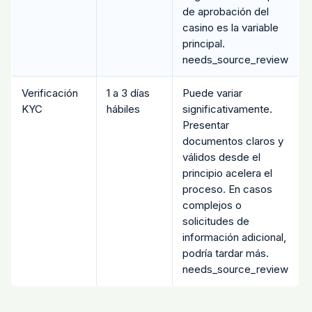
de aprobación del
casino es la variable
principal.
needs_source_review
Verificación
1 a 3 días
Puede variar
KYC
hábiles
significativamente.
Presentar
documentos claros y
válidos desde el
principio acelera el
proceso. En casos
complejos o
solicitudes de
información adicional,
podría tardar más.
needs_source_review