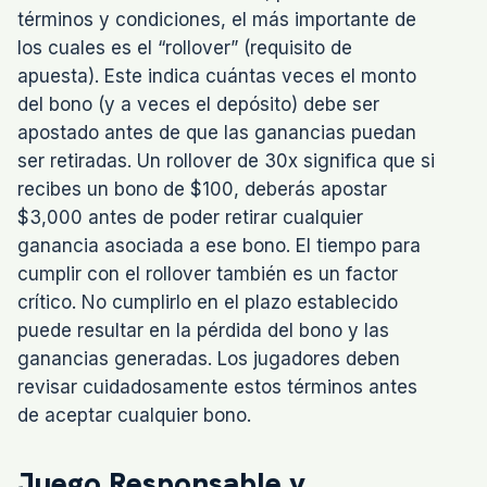
términos y condiciones, el más importante de
los cuales es el “rollover” (requisito de
apuesta). Este indica cuántas veces el monto
del bono (y a veces el depósito) debe ser
apostado antes de que las ganancias puedan
ser retiradas. Un rollover de 30x significa que si
recibes un bono de $100, deberás apostar
$3,000 antes de poder retirar cualquier
ganancia asociada a ese bono. El tiempo para
cumplir con el rollover también es un factor
crítico. No cumplirlo en el plazo establecido
puede resultar en la pérdida del bono y las
ganancias generadas. Los jugadores deben
revisar cuidadosamente estos términos antes
de aceptar cualquier bono.
Juego Responsable y