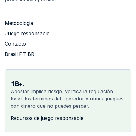
Metodologia
Juego responsable
Contacto
Brasil PT-BR
18+.
Apostar implica riesgo. Verifica la regulación
local, los términos del operador y nunca juegues
con dinero que no puedes perder.
Recursos de juego responsable