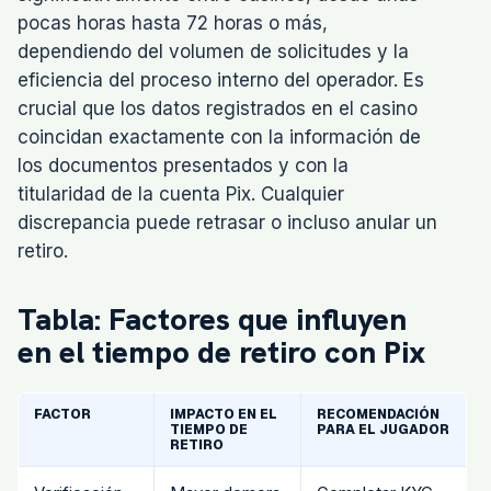
pocas horas hasta 72 horas o más,
dependiendo del volumen de solicitudes y la
eficiencia del proceso interno del operador. Es
crucial que los datos registrados en el casino
coincidan exactamente con la información de
los documentos presentados y con la
titularidad de la cuenta Pix. Cualquier
discrepancia puede retrasar o incluso anular un
retiro.
Tabla: Factores que influyen
en el tiempo de retiro con Pix
FACTOR
IMPACTO EN EL
RECOMENDACIÓN
TIEMPO DE
PARA EL JUGADOR
RETIRO