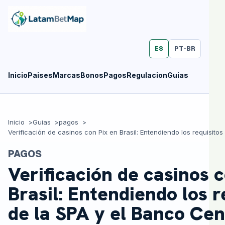
ES
PT-BR
Inicio
Paises
Marcas
Bonos
Pagos
Regulacion
Guias
Inicio
Guias
pagos
PAGOS
Verificación de casinos 
Brasil: Entendiendo los r
de la SPA y el Banco Cen