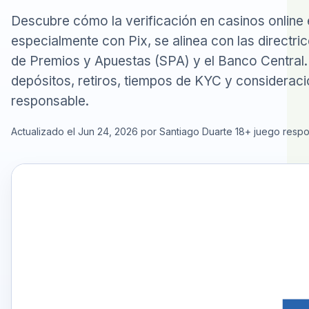
Descubre cómo la verificación en casinos online e
especialmente con Pix, se alinea con las directric
de Premios y Apuestas (SPA) y el Banco Central
depósitos, retiros, tiempos de KYC y considerac
responsable.
Actualizado el Jun 24, 2026 por Santiago Duarte
18+ juego resp