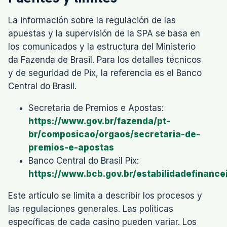
La información sobre la regulación de las
apuestas y la supervisión de la SPA se basa en
los comunicados y la estructura del Ministerio
da Fazenda de Brasil. Para los detalles técnicos
y de seguridad de Pix, la referencia es el Banco
Central do Brasil.
Secretaria de Premios e Apostas:
https://www.gov.br/fazenda/pt-
br/composicao/orgaos/secretaria-de-
premios-e-apostas
Banco Central do Brasil Pix:
https://www.bcb.gov.br/estabilidadefinancei
Este artículo se limita a describir los procesos y
las regulaciones generales. Las políticas
específicas de cada casino pueden variar. Los