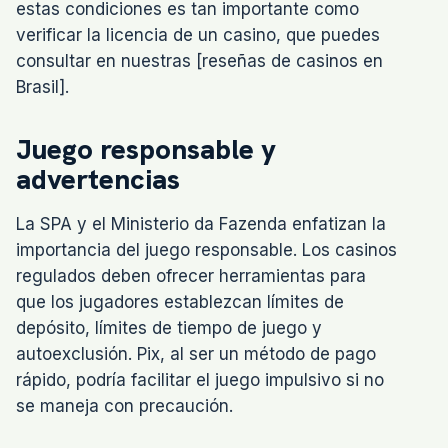
estas condiciones es tan importante como
verificar la licencia de un casino, que puedes
consultar en nuestras [reseñas de casinos en
Brasil].
Juego responsable y
advertencias
La SPA y el Ministerio da Fazenda enfatizan la
importancia del juego responsable. Los casinos
regulados deben ofrecer herramientas para
que los jugadores establezcan límites de
depósito, límites de tiempo de juego y
autoexclusión. Pix, al ser un método de pago
rápido, podría facilitar el juego impulsivo si no
se maneja con precaución.