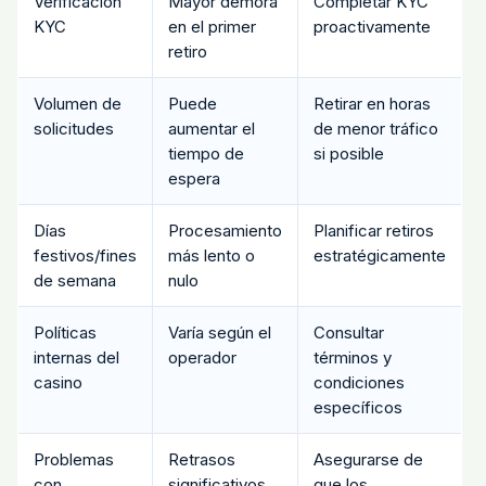
Verificación
Mayor demora
Completar KYC
KYC
en el primer
proactivamente
retiro
Volumen de
Puede
Retirar en horas
solicitudes
aumentar el
de menor tráfico
tiempo de
si posible
espera
Días
Procesamiento
Planificar retiros
festivos/fines
más lento o
estratégicamente
de semana
nulo
Políticas
Varía según el
Consultar
internas del
operador
términos y
casino
condiciones
específicos
Problemas
Retrasos
Asegurarse de
con
significativos
que los