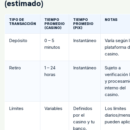
(estimado)
TIPO DE
TIEMPO
TIEMPO
NOTAS
TRANSACCIÓN
PROMEDIO
PROMEDIO
(CASINO)
(PIX)
Depósito
0 – 5
Instantáneo
Varía según 
minutos
plataforma d
casino.
Retiro
1 – 24
Instantáneo
Sujeto a
horas
verificación
y procesami
interno del
casino.
Límites
Variables
Definidos
Los límites
por el
diarios/men
casino y tu
pueden aplic
banco.