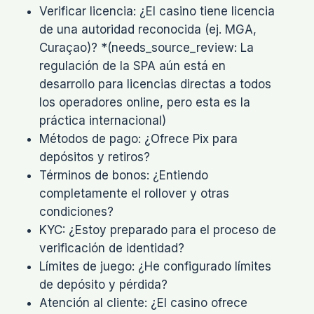
Verificar licencia: ¿El casino tiene licencia
de una autoridad reconocida (ej. MGA,
Curaçao)? *(needs_source_review: La
regulación de la SPA aún está en
desarrollo para licencias directas a todos
los operadores online, pero esta es la
práctica internacional)
Métodos de pago: ¿Ofrece Pix para
depósitos y retiros?
Términos de bonos: ¿Entiendo
completamente el rollover y otras
condiciones?
KYC: ¿Estoy preparado para el proceso de
verificación de identidad?
Límites de juego: ¿He configurado límites
de depósito y pérdida?
Atención al cliente: ¿El casino ofrece