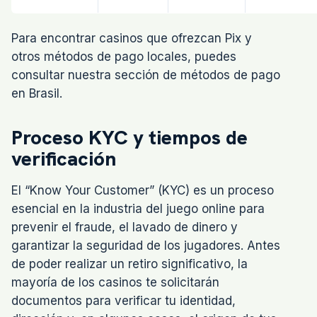
Para encontrar casinos que ofrezcan Pix y
otros métodos de pago locales, puedes
consultar nuestra sección de métodos de pago
en Brasil.
Proceso KYC y tiempos de
verificación
El “Know Your Customer” (KYC) es un proceso
esencial en la industria del juego online para
prevenir el fraude, el lavado de dinero y
garantizar la seguridad de los jugadores. Antes
de poder realizar un retiro significativo, la
mayoría de los casinos te solicitarán
documentos para verificar tu identidad,