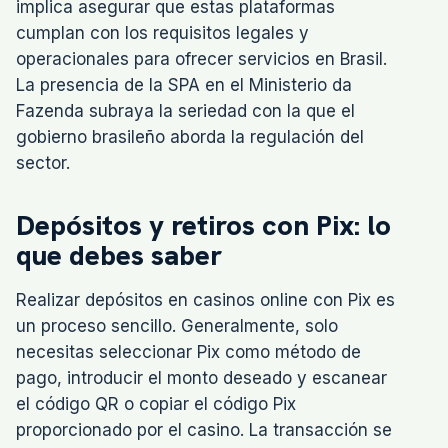
implica asegurar que estas plataformas
cumplan con los requisitos legales y
operacionales para ofrecer servicios en Brasil.
La presencia de la SPA en el Ministerio da
Fazenda subraya la seriedad con la que el
gobierno brasileño aborda la regulación del
sector.
Depósitos y retiros con Pix: lo
que debes saber
Realizar depósitos en casinos online con Pix es
un proceso sencillo. Generalmente, solo
necesitas seleccionar Pix como método de
pago, introducir el monto deseado y escanear
el código QR o copiar el código Pix
proporcionado por el casino. La transacción se