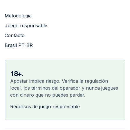
Metodologia
Juego responsable
Contacto
Brasil PT-BR
18+.
Apostar implica riesgo. Verifica la regulación
local, los términos del operador y nunca juegues
con dinero que no puedes perder.
Recursos de juego responsable